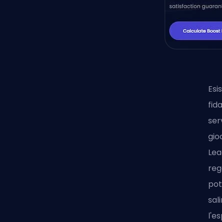
Esi
fid
ser
gio
Le
reg
pot
sal
l'e