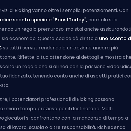
rvizi di Eloking
vanno oltre i semplici potenziamenti. Con
odice sconto speciale "BoostToday",
non solo stai
nendo un regalo premuroso, ma stai anche assicurandot
 sia economico. Questo codice dà diritto a
uno sconto d
%
su tutti i servizi, rendendolo un'opzione ancora più
ettante. Riflette la tua attenzione ai dettagli e mostra ch
 scelto un regalo che si allinea con la passione videoludic
 tuo fidanzato, tenendo conto anche di aspetti pratici c
osto.
ltre, i potenziatori professionali di Eloking possono
parmiare tempo prezioso per il destinatario. Molti
eogiocatori si confrontano con la mancanza di tempo a
sa di lavoro, scuola o altre responsabilità. Richiedendo