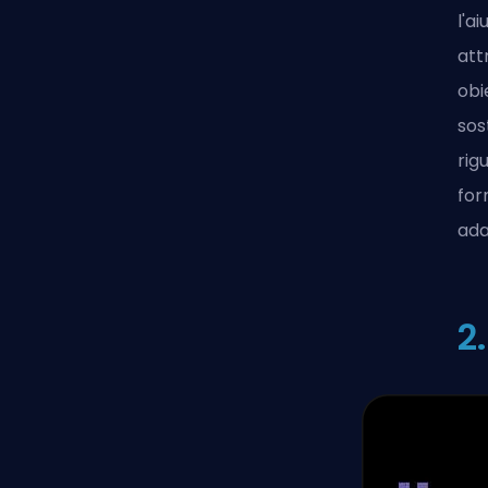
l'a
att
obi
sos
rig
for
ada
2