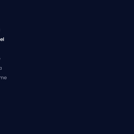
i
el
e
a
ome