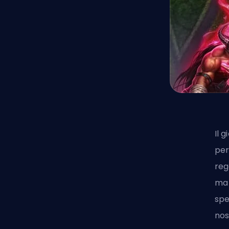
Il 
per
reg
ma 
spe
nos