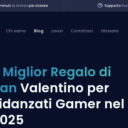
minuti
di attesa
per iniziare
Supporto
live
Chi siamo
Blog
Lavori
Contattaci
Glossario
of Legends
l Miglior Regalo di
t
San
Valentino per
idanzati Gamer nel
025