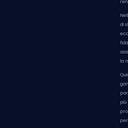
ren
Nel
di 
ecc
fid
ass
la 
Qui
gam
par
più
pro
per