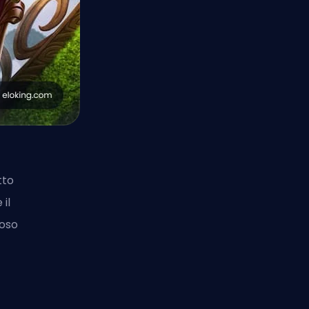
tto
 il
ioso