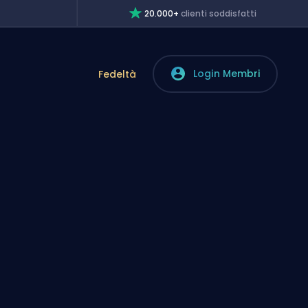
20.000+
clienti soddisfatti
Login Membri
Fedeltà