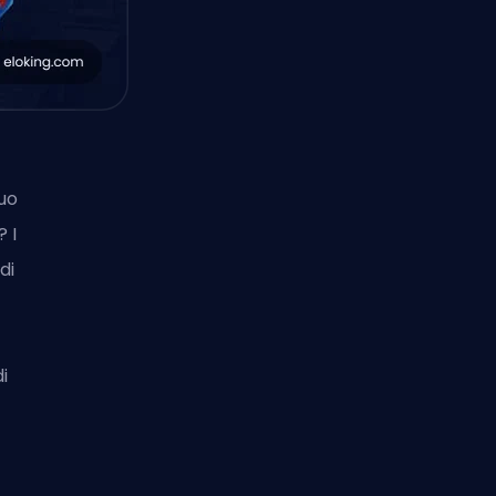
tuo
 I
di
i