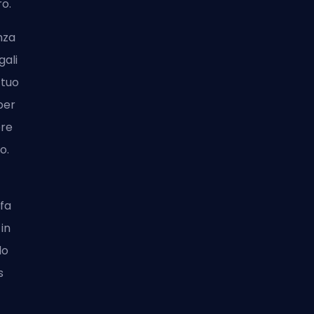
o.
nza
gali
 tuo
per
ere
o.
fa
 in
lo
s