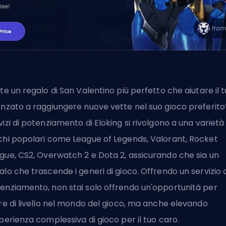
ste un regalo di San Valentino più perfetto che aiutare il 
anzato a raggiungere nuove vette nel suo gioco preferito?
vizi di potenziamento di Eloking si rivolgono a una varietà 
chi popolari come
League of Legends
,
Valorant
,
Rocket
ague
,
CS2
,
Overwatch 2
e
Dota 2
, assicurando che sia un
alo che trascende i generi di gioco. Offrendo un servizio d
enziamento, non stai solo offrendo un'opportunità per
ire di livello nel mondo del gioco, ma anche elevando
sperienza complessiva di gioco per il tuo caro.