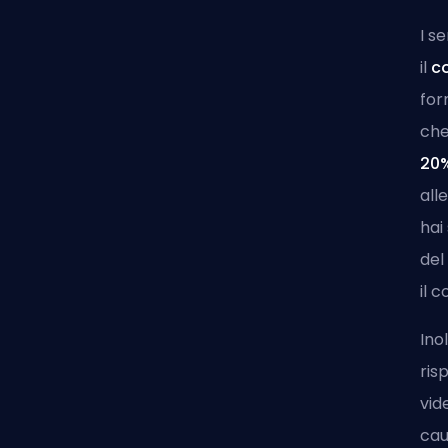
I se
il
c
for
che
20
all
hai
del
il c
Ino
ris
vid
cau