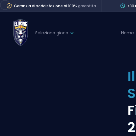
Garanzia di soddisfazione al 100%
garantita
<30 
Seleziona gioco
Home
League of Legends
League 
Marvel Rivals
SERVICES
Valorant
I
Division Boos
Dota 2
Placements
Counter-Strike
Wins
Overwatch 2
F
Coaching
Rocket League
2
Path of Exile 2
Teammate