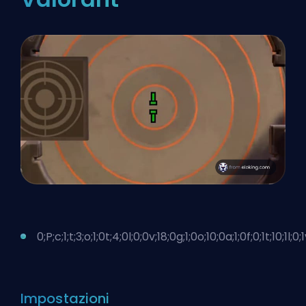
0;P;c;1;t;3;o;1;0t;4;0l;0;0v;18;0g;1;0o;10;0a;1;0f;0;1t;10;1l;0;1
Impostazioni