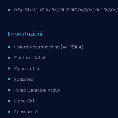
0;P;c;8;b;1;t;1;o;0.5;z;3;a;1;0t;10;0l;0;0v;3;0o;1;0a;1;0s;1;0e;
Impostazioni
Colore: Rosa shocking (#FF69B4)
Contorni: Attivi
Opacità: 0.5
Spessore: 1
Punto Centrale: Attivo
Opacità: 1
Spessore: 3