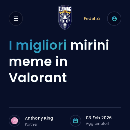
Fedeltà
I migliori
mirini
meme in
Valorant
03 Feb 2026
Anthony King
A
Aggiornato il
Partner