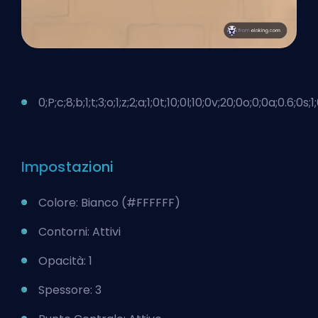
0;P;c;8;b;1;t;3;o;1;z;2;a;1;0t;10;0l;10;0v;20;0o;0;0a;0.6;0s;1
Impostazioni
Colore: Bianco (#FFFFFF)
Contorni: Attivi
Opacità: 1
Spessore: 3