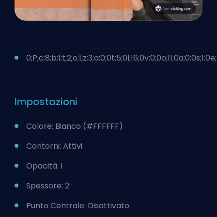
0;P;c;8;b;1;t;2;o;1;z;3;a;0;0t;5;0l;16;0v;0;0o;11;0a;0;0s;1;0e;
Impostazioni
Colore: Bianco (#FFFFFF)
Contorni: Attivi
Opacità: 1
Spessore: 2
Punto Centrale: Disattivato