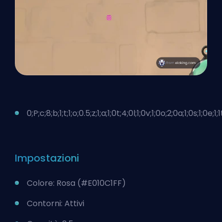
0;P;c;8;b;1;t;1;o;0.5;z;1;a;1;0t;4;0l;1;0v;1;0o;2;0a;1;0s;1;0e;1
Impostazioni
Colore: Rosa (#E010C1FF)
Contorni: Attivi