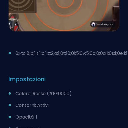
0;P;c;8;b;1;t;1;o;1;z;2;a;1;0t;10;0l;5;0v;5;0o;0;0a;1;0s;1;0e;1;
Impostazioni
Colore: Rosso (#FF0000)
Contorni: Attivi
Opacità: 1