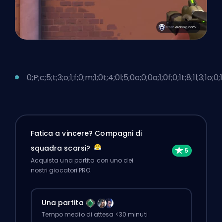
0;P;c;5;t;3;o;1;f;0;m;1;0t;4;0l;5;0o;0;0a;1;0f;0;1t;8;1l;3;1o;0;
Fatica a vincere? Compagni di
squadra scarsi?
Acquista una partita con uno dei
nostri giocatori PRO.
Una partita
Tempo medio di attesa <30 minuti