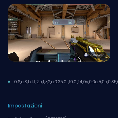
0;P;c;8;b;1;t;2;o;1;z;2;a;0.35;0t;10;0l;14;0v;0;0o;5;0a;0.35;0s
Impostazioni