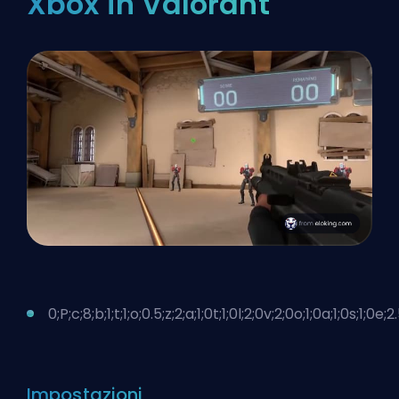
Xbox in Valorant
0;P;c;8;b;1;t;1;o;0.5;z;2;a;1;0t;1;0l;2;0v;2;0o;1;0a;1;0s;1;0e;
Impostazioni