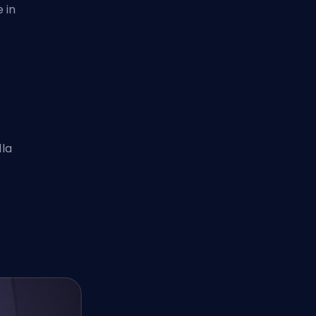
 in
lla