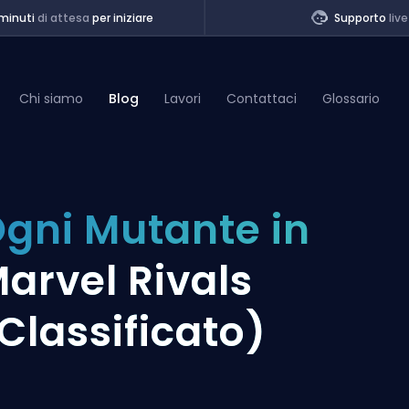
minuti
di attesa
per iniziare
Supporto
live
Chi siamo
Blog
Lavori
Contattaci
Glossario
of Legends
gni Mutante in
t
arvel Rivals
Classificato)