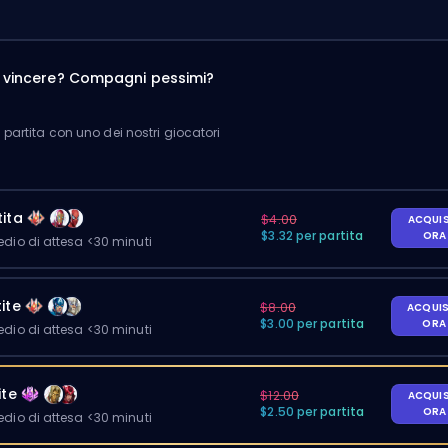
a vincere? Compagni pessimi?
partita con uno dei nostri giocatori
ita
$4.00
ACQUI
$3.32 per partita
OR
io di attesa <30 minuti
ite
$8.00
ACQUI
$3.00 per partita
OR
io di attesa <30 minuti
ite
$12.00
ACQUI
$2.50 per partita
OR
io di attesa <30 minuti