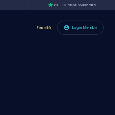
20.000+
clienti soddisfatti
Login Membri
Fedeltà