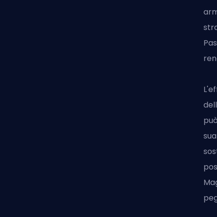
arm
str
Pas
ren
L'e
del
può
sua
sos
pos
Mag
peg