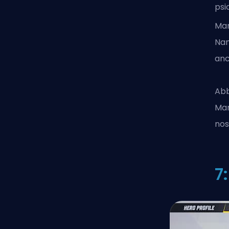
psi
Mar
Nam
anc
Abb
Mar
nos
7