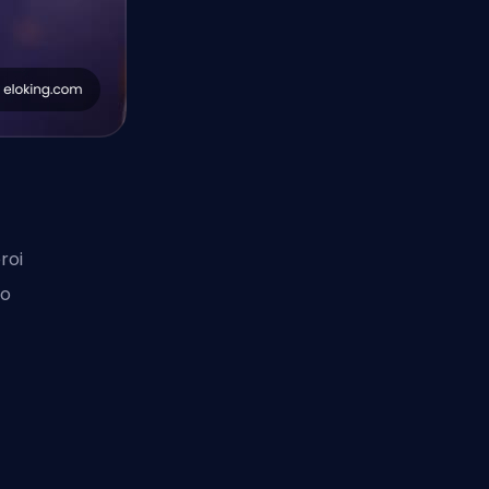
roi
no