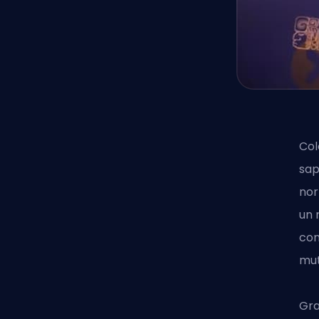
Col
sap
nor
un 
con
mut
Gra