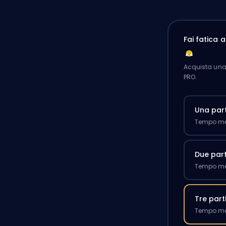
Fai fatica 
Acquista una 
PRO.
Una part
Tempo med
Due part
Tempo med
Tre part
Tempo med