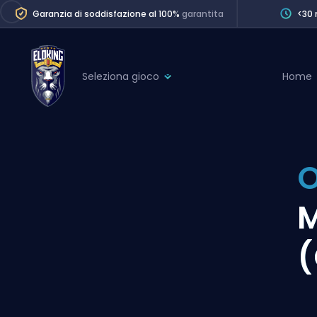
Garanzia di soddisfazione al 100%
garantita
<30 
Seleziona gioco
Home
League of Legends
League 
Marvel Rivals
SERVICES
Valorant
O
Division Boos
Dota 2
Placements
M
Counter-Strike
Wins
Overwatch 2
(
Coaching
Rocket League
Path of Exile 2
Teammate