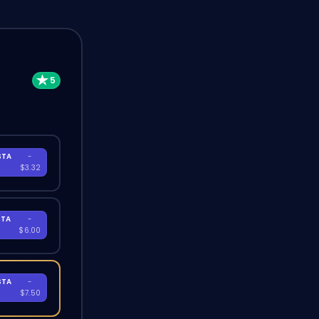
STA
-
A
$3.32
STA
-
A
$6.00
STA
-
A
$7.50