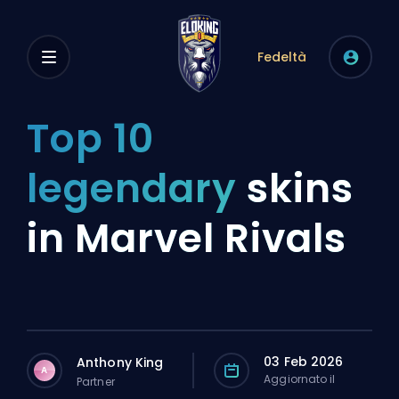
Fedeltà
Top 10
legendary
skins
in Marvel Rivals
03 Feb 2026
Anthony King
A
Aggiornato il
Partner