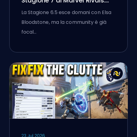
Stagione 7 di Marvel Rivals:
Black Cat, White Fox e l'Evento
La Stagione 6.5 esce domani con Elsa
Monsters Take Manhattan
Bloodstone, ma la community è già
focal…
23 Jul 2026