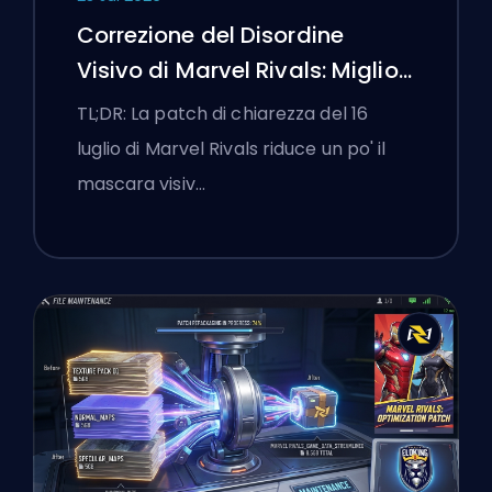
Correzione del Disordine
Visivo di Marvel Rivals: Migliori
Impostazioni Competitive
TL;DR: La patch di chiarezza del 16
Dopo la Patch del 16 Luglio
luglio di Marvel Rivals riduce un po' il
mascara visiv…