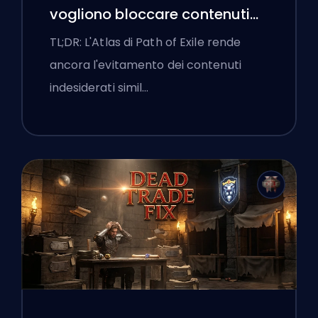
vogliono bloccare contenuti
cattivi e l'interfaccia continua
TL;DR: L'Atlas di Path of Exile rende
a ostacolarli
ancora l'evitamento dei contenuti
indesiderati simil…