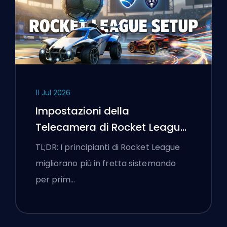
11 Jul 2026
Impostazioni della
Telecamera di Rocket League
e Prima Routine di
TL;DR: I principianti di Rocket League
Allenamento
migliorano più in fretta sistemando
per prim…