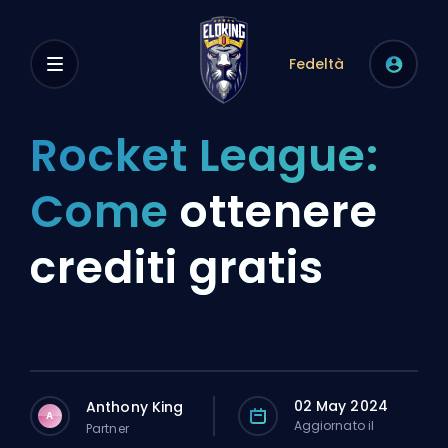
Fedeltà
Rocket League:
Come
ottenere
crediti gratis
02 May 2024
Anthony King
A
Aggiornato il
Partner