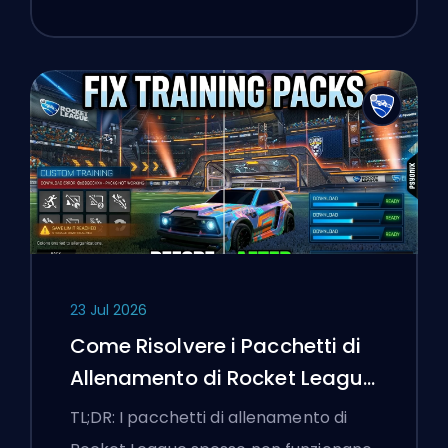
23 Jul 2026
Come Risolvere i Pacchetti di
Allenamento di Rocket League
che Non Funzionano
TL;DR: I pacchetti di allenamento di