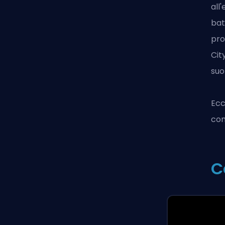
all
bat
pro
Cit
suo
Ecc
com
C