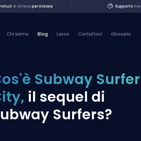
minuti
di attesa
per iniziare
Supporto
live
Chi siamo
Blog
Lavori
Contattaci
Glossario
of Legends
os'è Subway Surfer
t
ity,
il sequel di
ubway Surfers?