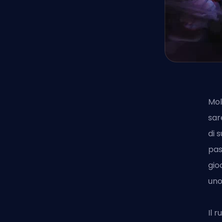
Mol
sar
di 
pas
gio
uno
Il 