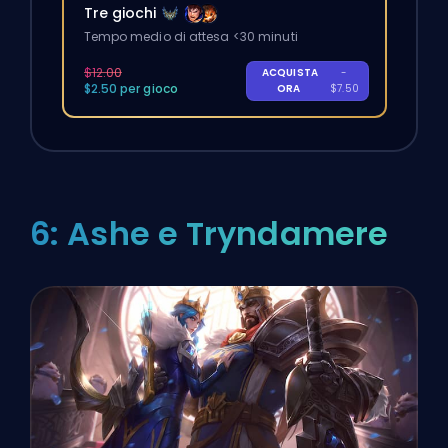
Tre giochi
Tempo medio di attesa <30 minuti
$12.00
ACQUISTA
-
$2.50 per gioco
ORA
$7.50
6: Ashe e Tryndamere