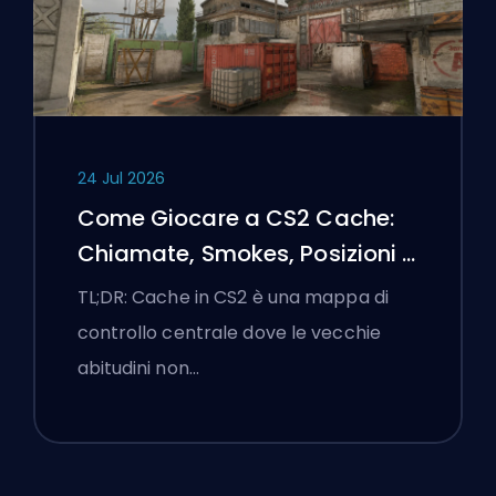
24 Jul 2026
Come Giocare a CS2 Cache:
Chiamate, Smokes, Posizioni e
Suggerimenti Premier
TL;DR: Cache in CS2 è una mappa di
controllo centrale dove le vecchie
abitudini non…