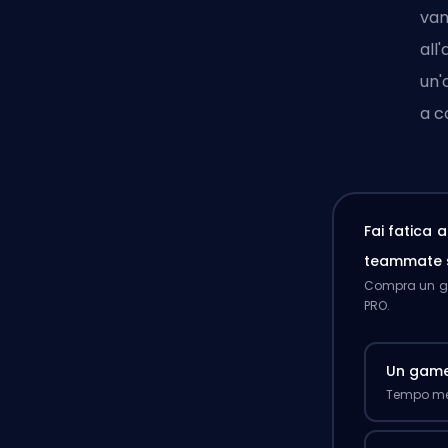
van
all
un'
a c
Fai fatica 
teammate 
Compra un ga
PRO.
Un gam
Tempo med