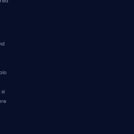
area
nd
olo
si
ere