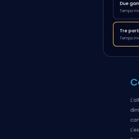
Due ga
Tempo med
Tre part
Tempo med
C
L'a
dim
cam
L'e