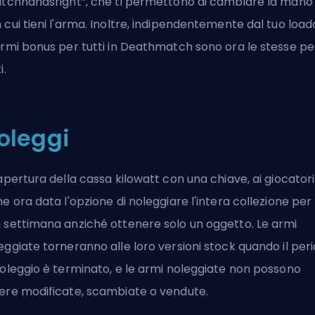
itchhandsright”, che ti permettono di cambiare la mano
 cui tieni l'arma. Inoltre, indipendentemente dal tuo load
armi bonus per tutti in Deathmatch sono ora le stesse pe
i.
oleggi
'apertura della cassa kilowatt con una chiave, ai giocatori
ne ora data l'opzione di noleggiare l'intera collezione per
 settimana anziché ottenere solo un oggetto. Le armi
eggiate torneranno alle loro versioni stock quando il per
noleggio è terminato, e le armi noleggiate non possono
ere modificate, scambiate o vendute.