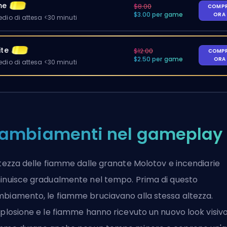
me
$8.00
COMP
$3.00 per game
ORA
io di attesa <30 minuti
ite
$12.00
COMP
$2.50 per game
ORA
io di attesa <30 minuti
ambiamenti nel gameplay
ltezza delle fiamme dalle granate Molotov e incendiarie
inuisce gradualmente nel tempo. Prima di questo
biamento, le fiamme bruciavano alla stessa altezza.
splosione e le fiamme hanno ricevuto un nuovo look visivo