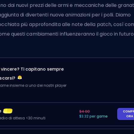
no dai nuovi prezzi delle armi e meccaniche delle grana
'aggiunta di divertenti nuove animazioni per i polli. Diamo
occhiata più approfondita alle note della patch, così co
ome questi cambiamenti influenzeranno il gioco in futuro
a vincere? Ti capitano sempre
scarsi?
me insieme a uno dei nostri player
e
$4.00
COMP
$3.32 per game
ORA
io di attesa <30 minuti