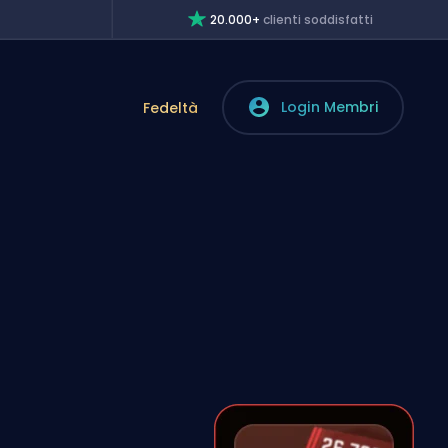
20.000+
clienti soddisfatti
Login Membri
Fedeltà