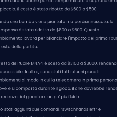
mme durano anche per un tempo minore e coprono un'
 piccola. Il costo è stato ridotto da $600 a $500.
ndo una bomba viene piantata ma poi disinnescata, la
ompensa è stata ridotta da $800 a $600. Questo
biamento lavora per bilanciare l'impatto del primo rou
 resto della partita.
prezzo del fucile M4A4 è sceso da $3100 a $3000, rendend
 accessibile. Inoltre, sono stati fatti alcuni piccoli
biamenti al modo in cui la telecamera in prima persona 
ve e si comporta durante il gioco, il che dovrebbe rend
sperienza del giocatore un po' più fluida.
o stati aggiunti due comandi, “switchhandsleft” e