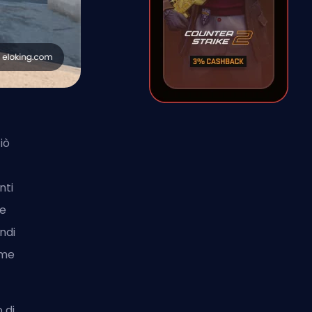
iò
nti
re
ndi
ome
 di