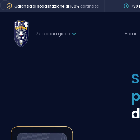
Garanzia di soddisfazione al 100%
garantita
<30 
Seleziona gioco
Home
League of Legends
League 
Marvel Rivals
SERVICES
Valorant
S
Division Boos
Dota 2
Placements
p
Counter-Strike
Wins
Overwatch 2
d
Coaching
Rocket League
Path of Exile 2
Teammate