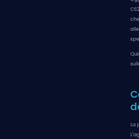
CS
che
all
spe
Qui
sul
C
d
La
L'a