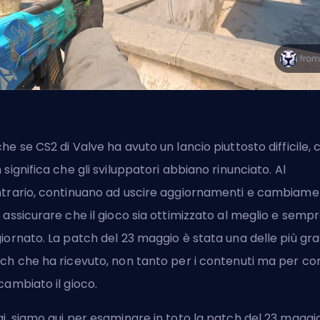
he se CS2 di
Valve
ha avuto un lancio piuttosto difficile, c
 significa che gli sviluppatori abbiano rinunciato. Al
trario, continuano ad uscire aggiornamenti e cambiame
 assicurare che il gioco sia ottimizzato al meglio e semp
iornato. La patch del 23 maggio è stata una delle più gra
ch che ha ricevuto, non tanto per i contenuti ma per c
cambiato il gioco.
i, siamo qui per esaminare in toto la patch del 23 maggio