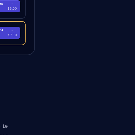
RA
-
$6.00
RA
-
$7.50
. Le