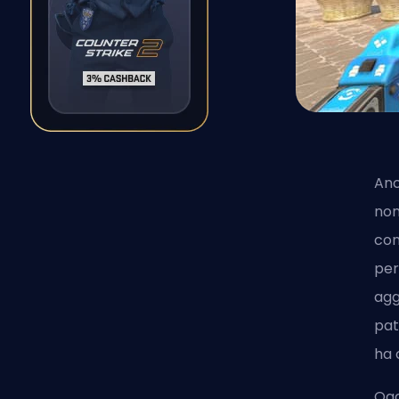
Anc
non
con
per
agg
pat
ha 
Ogg