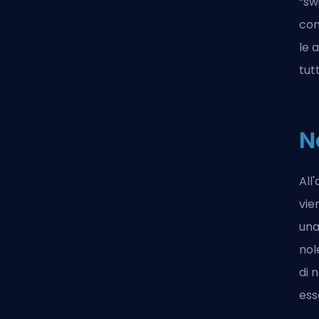
“sw
con
le 
tutt
N
All
vie
una
nol
di 
ess