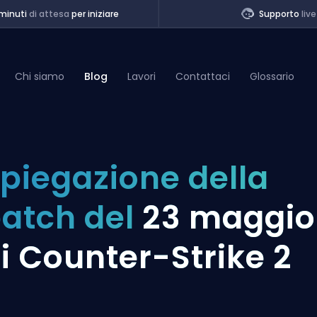
minuti
di attesa
per iniziare
Supporto
live
Chi siamo
Blog
Lavori
Contattaci
Glossario
of Legends
piegazione della
t
atch del
23 maggio
i Counter-Strike 2