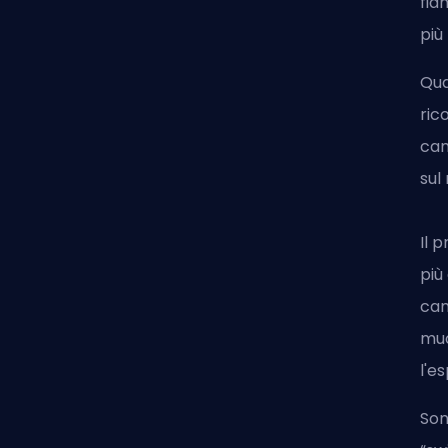
fia
più
Qua
ric
cam
sul
Il 
più
cam
muo
l'e
Son