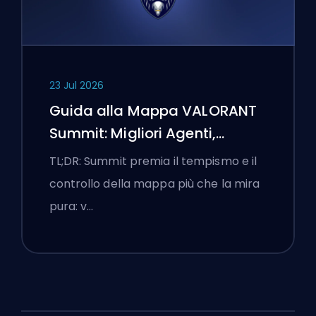
23 Jul 2026
Guida alla Mappa VALORANT
Summit: Migliori Agenti,
Chiamate e Fumogeni
TL;DR: Summit premia il tempismo e il
controllo della mappa più che la mira
pura: v…