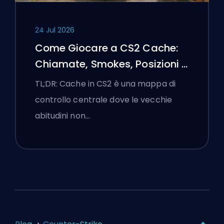
24 Jul 2026
Come Giocare a CS2 Cache:
Chiamate, Smokes, Posizioni e
Suggerimenti Premier
TL;DR: Cache in CS2 è una mappa di
controllo centrale dove le vecchie
abitudini non…