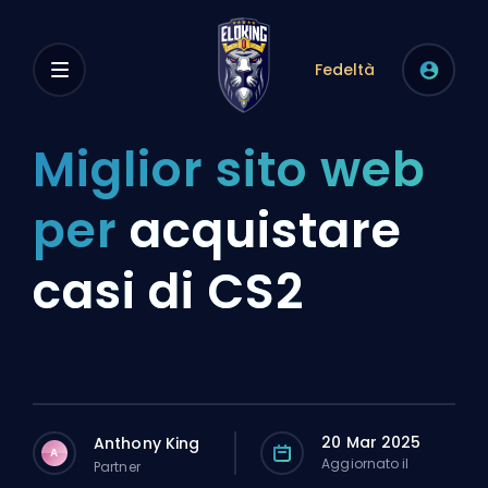
Fedeltà
Miglior sito web
per
acquistare
casi di CS2
20 Mar 2025
Anthony King
A
Aggiornato il
Partner