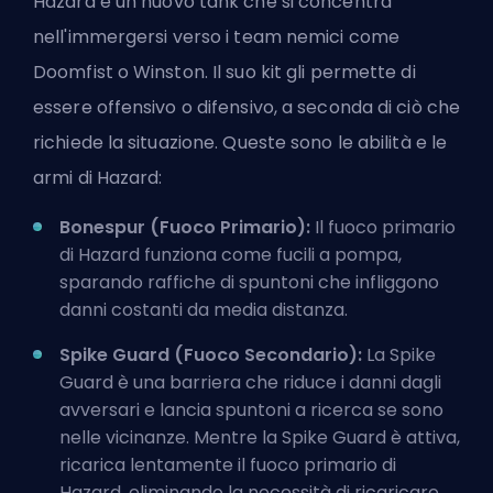
Hazard è un
nuovo tank
che si concentra
nell'immergersi verso i team nemici come
Doomfist o Winston. Il suo kit gli permette di
essere offensivo o difensivo, a seconda di ciò che
richiede la situazione. Queste sono le abilità e le
armi di Hazard:
Bonespur (Fuoco Primario):
Il fuoco primario
di Hazard funziona come fucili a pompa,
sparando raffiche di spuntoni che infliggono
danni costanti da media distanza.
Spike Guard (Fuoco Secondario):
La Spike
Guard è una barriera che riduce i danni dagli
avversari e lancia spuntoni a ricerca se sono
nelle vicinanze. Mentre la Spike Guard è attiva,
ricarica lentamente il fuoco primario di
Hazard, eliminando la necessità di ricaricare