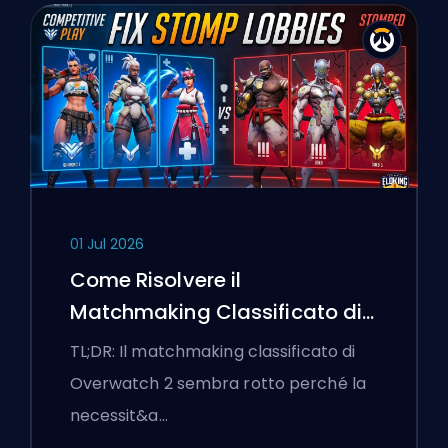
01 Jul 2026
Come Risolvere il
Matchmaking Classificato di
Overwatch 2 e le Lobby a
TL;DR: Il matchmaking classificato di
Senso Unico
Overwatch 2 sembra rotto perché la
necessit&a…