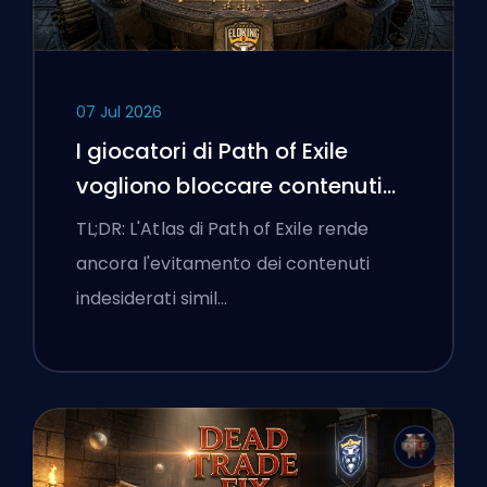
07 Jul 2026
I giocatori di Path of Exile
vogliono bloccare contenuti
cattivi e l'interfaccia continua
TL;DR: L'Atlas di Path of Exile rende
a ostacolarli
ancora l'evitamento dei contenuti
indesiderati simil…