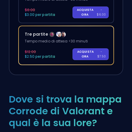
$8.00
ACQUISTA
-
$3.00 per partita
ORA
$6.00
Tre partite
Tempo medio di attesa <30 minuti
$12.00
ACQUISTA
-
$2.50 per partita
ORA
$7.50
Dove si trova la mappa
Corrode di Valorant e
qual è la sua lore?