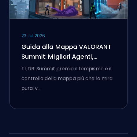
23 Jul 2026
Guida alla Mappa VALORANT
Summit: Migliori Agenti,
Chiamate e Fumogeni
TL;DR: Summit premia il tempismo e il
controllo della mappa più che la mira
pura: v…