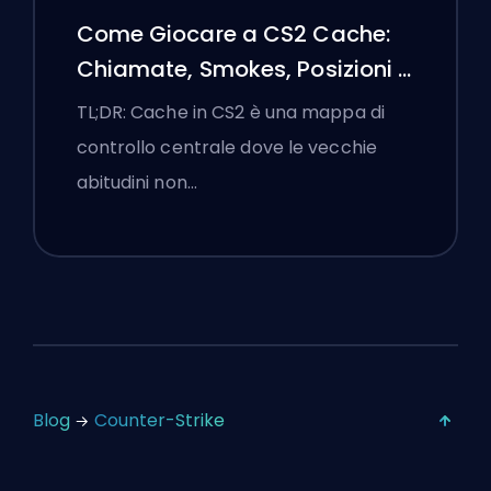
Come Giocare a CS2 Cache:
Chiamate, Smokes, Posizioni e
Suggerimenti Premier
TL;DR: Cache in CS2 è una mappa di
controllo centrale dove le vecchie
abitudini non…
Blog
Counter-Strike