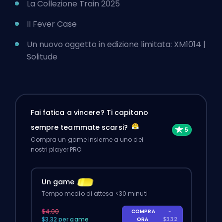
La Collezione Train 2025
Il Fever Case
Un nuovo oggetto in edizione limitata: XM1014 |
Solitude
Fai fatica a vincere? Ti capitano
sempre teammate scarsi?
Compra un game insieme a uno dei
nostri player PRO.
Un game
Tempo medio di attesa <30 minuti
$4.00
COMPRA
-
$3.32 per game
ORA
$3.32