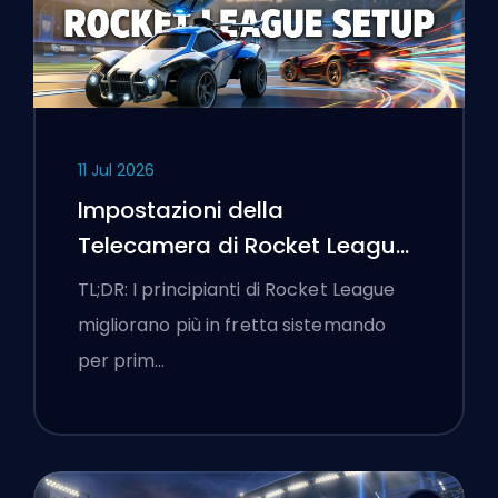
11 Jul 2026
Impostazioni della
Telecamera di Rocket League
e Prima Routine di
TL;DR: I principianti di Rocket League
Allenamento
migliorano più in fretta sistemando
per prim…