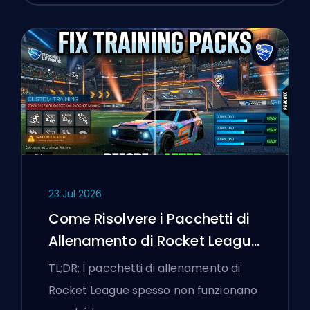
23 Jul 2026
Come Risolvere i Pacchetti di
Allenamento di Rocket League
che Non Funzionano
TL;DR: I pacchetti di allenamento di
Rocket League spesso non funzionano