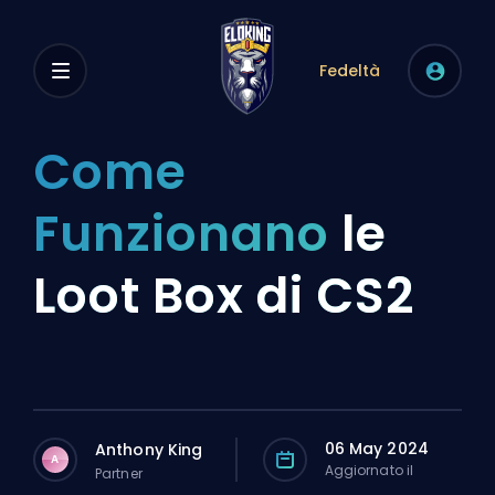
Fedeltà
Come
Funzionano
le
Loot Box di CS2
06 May 2024
Anthony King
A
Aggiornato il
Partner