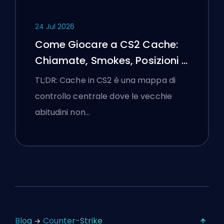
24 Jul 2026
Come Giocare a CS2 Cache:
Chiamate, Smokes, Posizioni e
Suggerimenti Premier
TL;DR: Cache in CS2 è una mappa di
controllo centrale dove le vecchie
abitudini non…
Blog
Counter-Strike