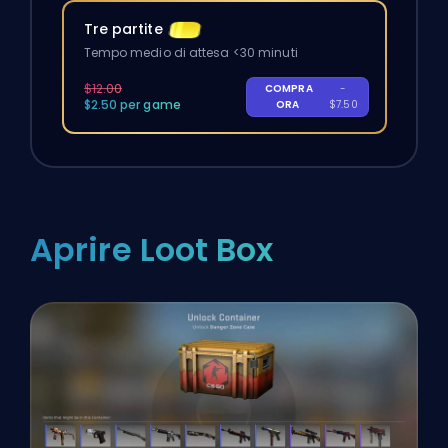
Tre partite
Tempo medio di attesa <30 minuti
$12.00
COMPRA
-
$2.50 per game
ORA
$7.50
Aprire Loot Box