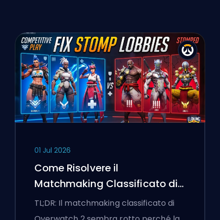
01 Jul 2026
Come Risolvere il
Matchmaking Classificato di
Overwatch 2 e le Lobby a
TL;DR: Il matchmaking classificato di
Senso Unico
Overwatch 2 sembra rotto perché la