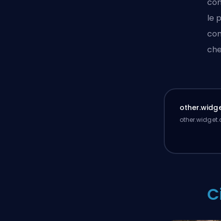
con
le 
com
che
other.widge
other.widget.
C