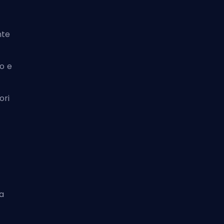
nte
lo e
ori
la