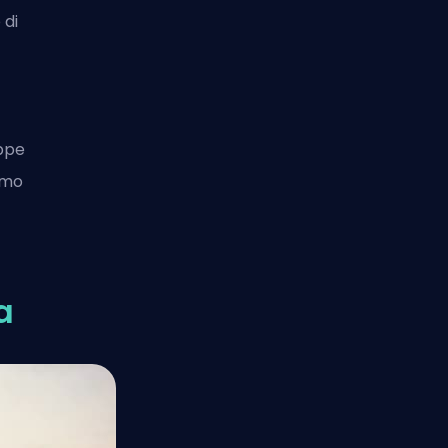
 di
appe
amo
a