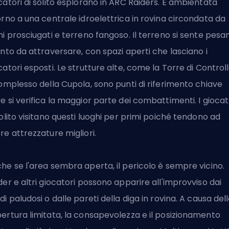
catori di solito esplorano in ARC Raiders. È ambientata
orno a una centrale idroelettrica in rovina circondata da
hi prosciugati e terreno fangoso. Il terreno si sente pesa
ento da attraversare, con spazi aperti che lasciano i
catori esposti. Le strutture alte, come la Torre di Control
Complesso della Cupola, sono punti di riferimento chiave
e si verifica la maggior parte dei combattimenti. I giocat
solito visitano questi luoghi per primi poiché tendono ad
re attrezzature migliori.
he se l'area sembra aperta, il pericolo è sempre vicino.
der e altri giocatori possono apparire all'improvviso dai
di paludosi o dalle pareti della diga in rovina. A causa del
ertura limitata, la consapevolezza e il posizionamento