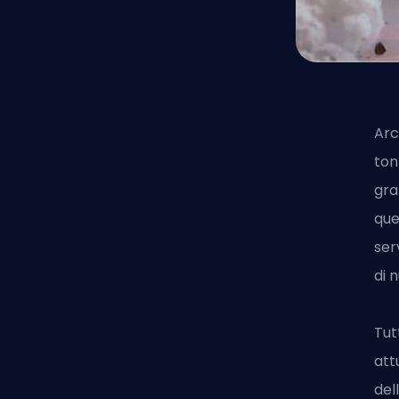
Arc
ton
gra
que
ser
di 
Tut
att
del