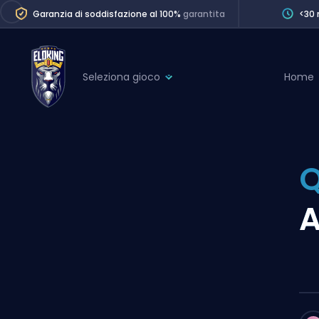
Garanzia di soddisfazione al 100%
garantita
<30 
Seleziona gioco
Home
League of Legends
League 
Marvel Rivals
SERVICES
Valorant
Division Boos
Dota 2
Placements
A
Counter-Strike
Wins
Overwatch 2
Coaching
Rocket League
Path of Exile 2
Teammate