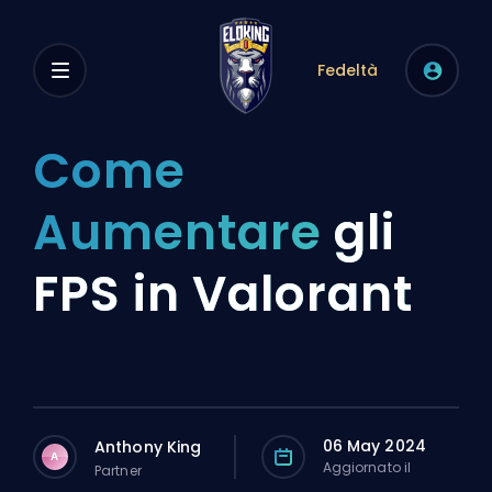
Fedeltà
Come
Aumentare
gli
FPS in Valorant
06 May 2024
Anthony King
A
Aggiornato il
Partner