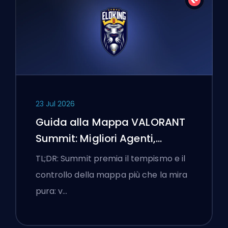
23 Jul 2026
Guida alla Mappa VALORANT
Summit: Migliori Agenti,
Chiamate e Fumogeni
TL;DR: Summit premia il tempismo e il
controllo della mappa più che la mira
pura: v…