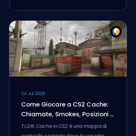
24 Jul 2026
Come Giocare a CS2 Cache:
Chiamate, Smokes, Posizioni e
Suggerimenti Premier
TL;DR: Cache in CS2 è una mappa di
controllo centrale dove le vecchie