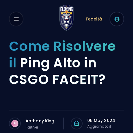
Fedeltà
Come Risolvere
il
Ping Alto in
CSGO FACEIT?
05 May 2024
Anthony King
A
Aggiornato il
Partner