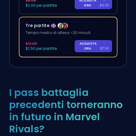
$8.00
ACQUISTA
-
$3.00 per partita
ORA
$6.00
Tre partite
Tempo medio di attesa <30 minuti
$12.00
ACQUISTA
-
$2.50 per partita
ORA
$7.50
I pass battaglia
precedenti torneranno
in futuro in Marvel
Rivals?