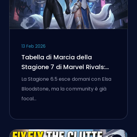
13 Feb 2026
Tabella di Marcia della
Stagione 7 di Marvel Rivals:
Black Cat, White Fox e l'Evento
La Stagione 6.5 esce domani con Elsa
Monsters Take Manhattan
Bloodstone, ma la community è già
focal…