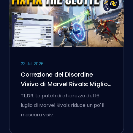
23 Jul 2026
Correzione del Disordine
Visivo di Marvel Rivals: Migliori
Impostazioni Competitive
TL;DR: La patch di chiarezza del 16
Dopo la Patch del 16 Luglio
luglio di Marvel Rivals riduce un po' il
mascara visiv…