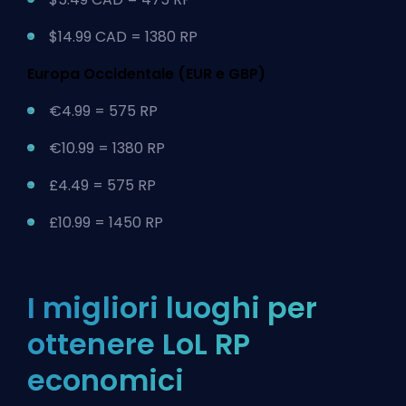
$14.99 CAD = 1380 RP
Europa Occidentale (EUR e GBP)
€4.99 = 575 RP
€10.99 = 1380 RP
£4.49 = 575 RP
£10.99 = 1450 RP
I migliori luoghi per
ottenere LoL RP
economici