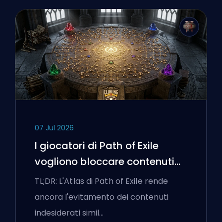
07 Jul 2026
I giocatori di Path of Exile
vogliono bloccare contenuti
cattivi e l'interfaccia continua
TL;DR: L'Atlas di Path of Exile rende
a ostacolarli
ancora l'evitamento dei contenuti
indesiderati simil…