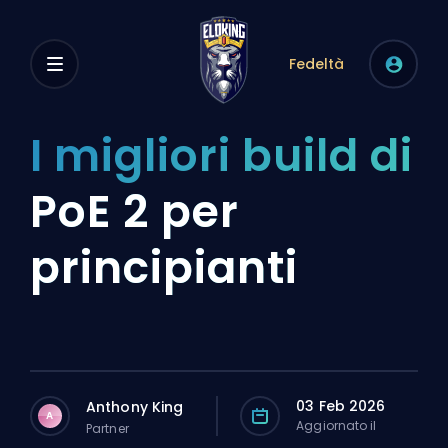
Fedeltà
I migliori build di
PoE 2 per
principianti
03 Feb 2026
Anthony King
A
Aggiornato il
Partner