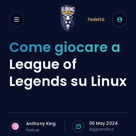
Fedeltà
Come giocare a
League of
Legends su Linux
06 May 2024
Anthony King
A
Aggiornato il
Partner