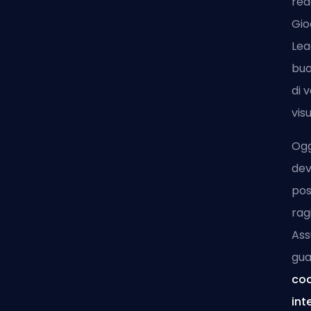
rea
Gio
Lea
buo
di 
vis
Ogg
dev
pos
rag
Ass
gua
cod
int