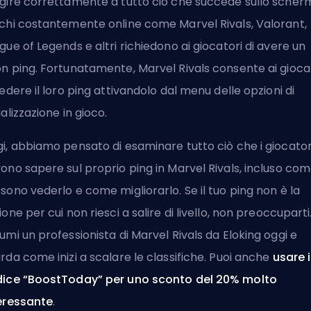
gire correttamente a tutto ciò che succede sullo scher
chi costantemente online come Marvel Rivals, Valorant,
gue of Legends e altri richiedono ai giocatori di avere un
n ping. Fortunatamente, Marvel Rivals consente ai gioca
vedere il loro ping attivandolo dal menu delle opzioni di
ualizzazione in gioco.
i, abbiamo pensato di esaminare tutto ciò che i giocator
ono sapere sul proprio ping in Marvel Rivals, incluso co
sono vederlo e come migliorarlo. Se il tuo ping non è la
ione per cui non riesci a salire di livello, non preoccuparti
umi un professionista di Marvel Rivals
da Eloking oggi e
rda come inizi a scalare le classifiche. Puoi anche
usare i
ice “BoostToday” per uno sconto del 20% molto
eressante
.