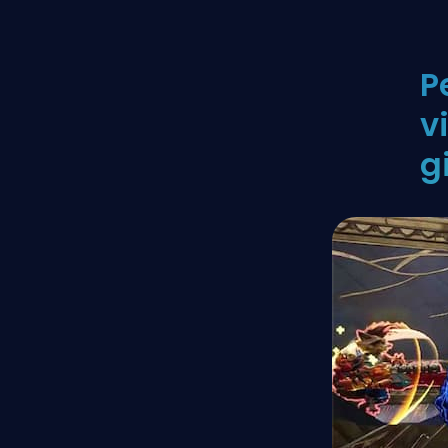
P
v
g