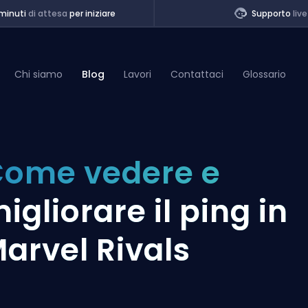
minuti
di attesa
per iniziare
Supporto
live
Chi siamo
Blog
Lavori
Contattaci
Glossario
of Legends
ome vedere e
t
igliorare il ping in
arvel Rivals