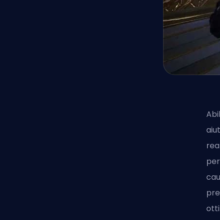
Abi
aiu
rea
per
cau
pre
ott