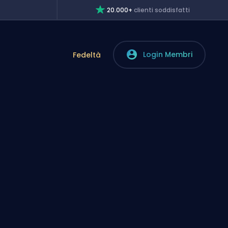
20.000+
clienti soddisfatti
Login Membri
Fedeltà