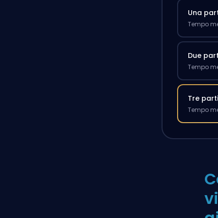
Una part
Tempo med
Due part
Tempo med
Tre part
Tempo med
C
v
g