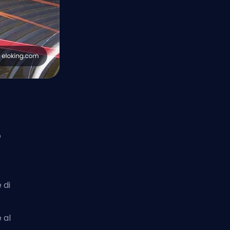
o
 di
 al