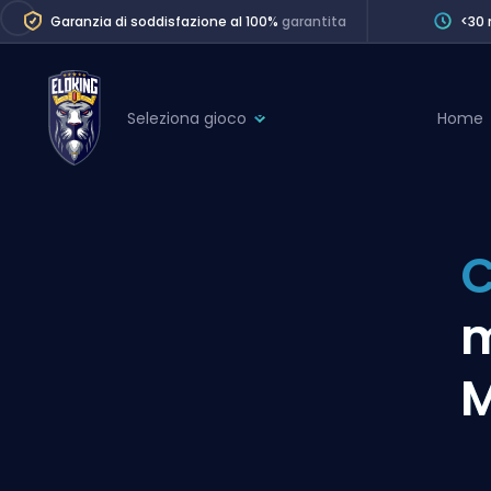
Garanzia di soddisfazione al 100%
garantita
<30 
Seleziona gioco
Home
League of Legends
League 
Marvel Rivals
SERVICES
Valorant
C
Division Boos
Dota 2
Placements
m
Counter-Strike
Wins
Overwatch 2
M
Coaching
Rocket League
Path of Exile 2
Teammate