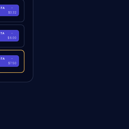
STA
-
A
$3.32
STA
-
A
$6.00
STA
-
A
$7.50