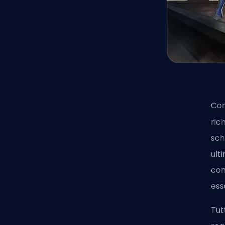
Com
ric
sch
ult
com
ess
Tut