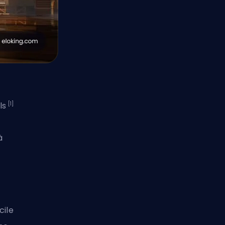
[1]
ls
à
cile