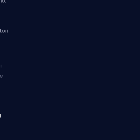
mo.
tori
i
me
.
l