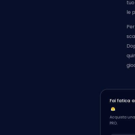
tuo
le 
Per
sca
Dop
qui
gio
Fai fatica 
Acquista una 
PRO.