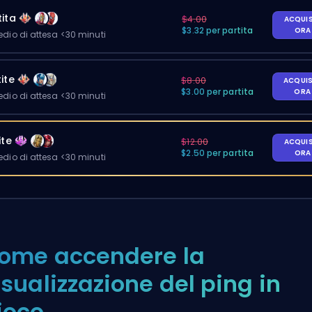
ita
$4.00
ACQUI
$3.32 per partita
OR
io di attesa <30 minuti
ite
$8.00
ACQUI
$3.00 per partita
OR
io di attesa <30 minuti
ite
$12.00
ACQUI
$2.50 per partita
OR
io di attesa <30 minuti
ome accendere la
isualizzazione del ping in
ioco