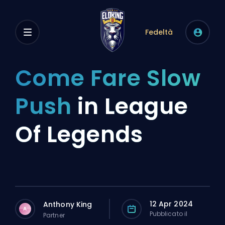
Fedeltà
Come Fare Slow
Push
in League
Of Legends
12 Apr 2024
Anthony King
A
Pubblicato il
Partner