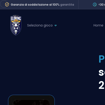
Garanzia di soddisfazione al 100%
garantita
<30 
Seleziona gioco
Home
League of Legends
League 
Marvel Rivals
SERVICES
Valorant
P
Division Boos
Dota 2
Placements
s
Counter-Strike
Wins
Overwatch 2
Coaching
Rocket League
Path of Exile 2
Teammate