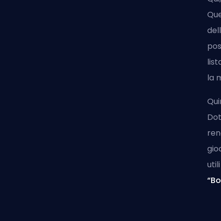
Que
del
pos
lis
la 
Qui
Dot
ren
gio
uti
“Bo