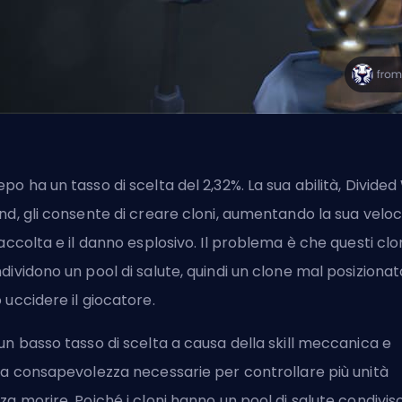
po ha un tasso di scelta del 2,32%. La sua abilità, Divide
nd, gli consente di creare cloni, aumentando la sua veloc
raccolta e il danno esplosivo. Il problema è che questi clo
dividono un pool di salute, quindi un clone mal posizionat
 uccidere il giocatore.
un basso tasso di scelta a causa della skill meccanica e
la consapevolezza necessarie per controllare più unità
za morire. Poiché i cloni hanno un pool di salute condiviso