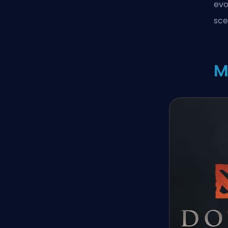
evo
scel
M