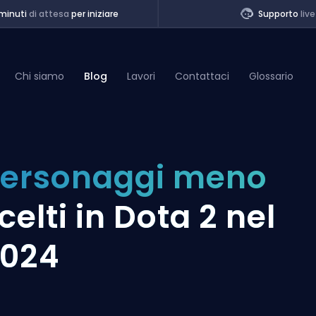
minuti
di attesa
per iniziare
Supporto
live
Chi siamo
Blog
Lavori
Contattaci
Glossario
of Legends
ersonaggi meno
t
celti in Dota 2 nel
2024