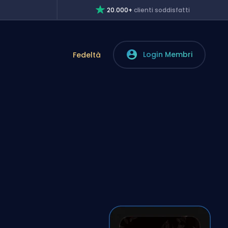
20.000+
clienti soddisfatti
Login Membri
Fedeltà