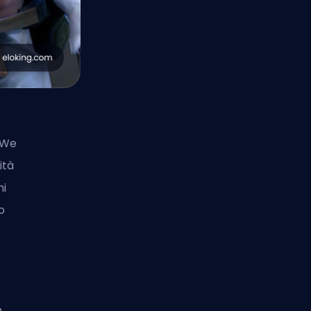
d We
ità
ni
o
,