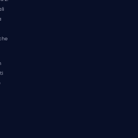
li
a
 che
n
ti
e