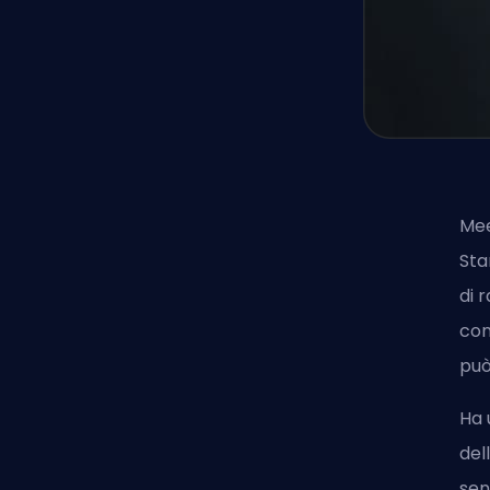
Mee
Sta
di 
con
può
Ha 
del
sen