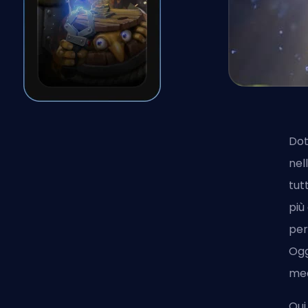
Dot
nel
tut
più
per
Ogg
med
Qui