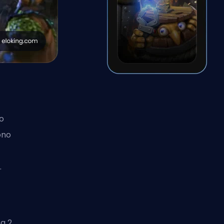
no
ono
.
a 2.