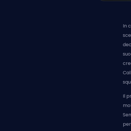
In 
sce
dec
suo
cre
Cal
squ
Il 
mol
Sen
per