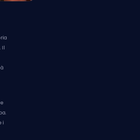
ria
Il
tà
re
pa.
 i