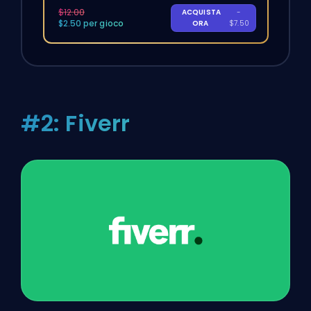
$12.00
ACQUISTA
-
$2.50 per gioco
ORA
$7.50
#2: Fiverr