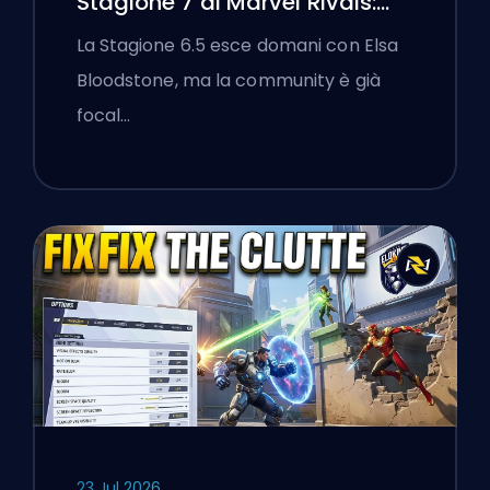
Stagione 7 di Marvel Rivals:
Black Cat, White Fox e l'Evento
La Stagione 6.5 esce domani con Elsa
Monsters Take Manhattan
Bloodstone, ma la community è già
focal…
23 Jul 2026