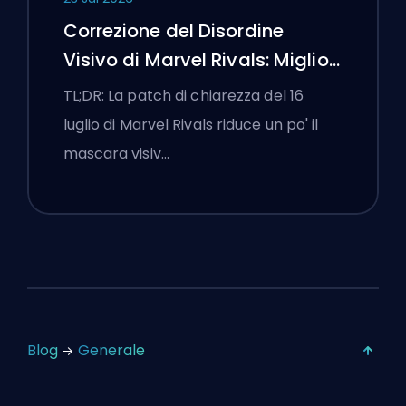
Correzione del Disordine
Visivo di Marvel Rivals: Migliori
Impostazioni Competitive
TL;DR: La patch di chiarezza del 16
Dopo la Patch del 16 Luglio
luglio di Marvel Rivals riduce un po' il
mascara visiv…
Blog
Generale