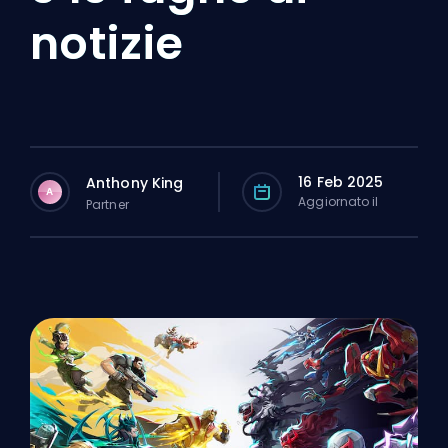
notizie
16 Feb 2025
Anthony King
A
Aggiornato il
Partner