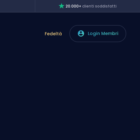
20.000+
clienti soddisfatti
Login Membri
Fedeltà