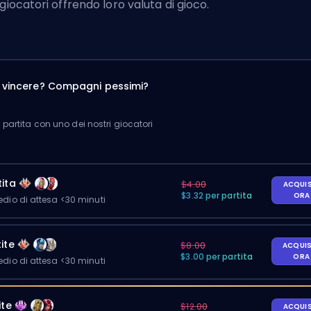
 giocatori offrendo loro valuta di gioco.
a vincere? Compagni pessimi?
partita con uno dei nostri giocatori
ita
$4.00
ACQUI
$3.32 per partita
OR
io di attesa <30 minuti
ite
$8.00
ACQUI
$3.00 per partita
OR
io di attesa <30 minuti
ite
$12.00
ACQUI