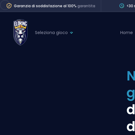
Garanzia di soddisfazione al 100%
garantita
<30 
Seleziona gioco
Home
League of Legends
League 
Marvel Rivals
SERVICES
Valorant
N
Division Boos
Dota 2
Placements
g
Counter-Strike
Wins
Overwatch 2
d
Coaching
Rocket League
d
Path of Exile 2
Teammate