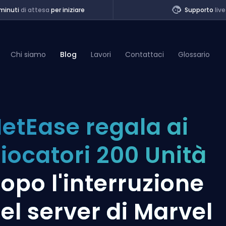
minuti
di attesa
per iniziare
Supporto
live
Chi siamo
Blog
Lavori
Contattaci
Glossario
of Legends
etEase regala ai
t
iocatori 200 Unità
opo l'interruzione
el server di Marvel