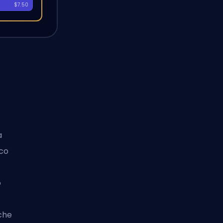
A
$7.50
a
oco
o
 che