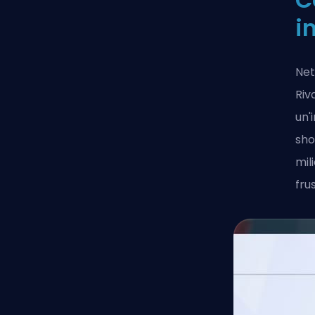
i
Net
Riv
un'
sho
mil
fru