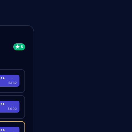
STA
-
A
$3.32
STA
-
A
$6.00
STA
-