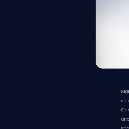
Mar
spe
Gam
anc
sba