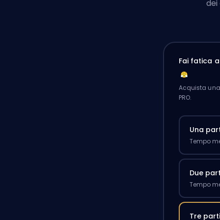
dei
Fai fatica 
Acquista una 
PRO.
Una part
Tempo med
Due part
Tempo med
Tre part