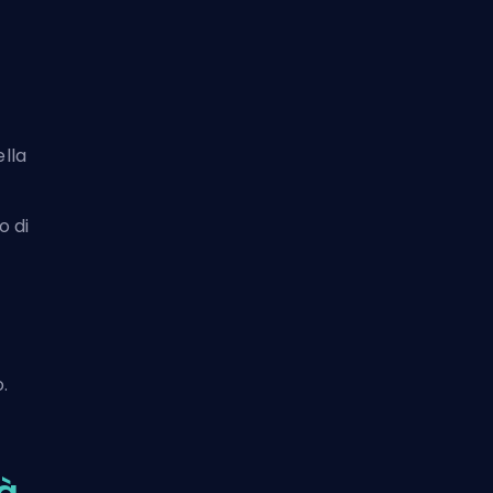
ella
o di
.
à