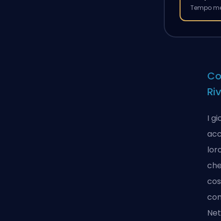
Tempo med
Co
Ri
I g
acc
lor
che
cos
con
Net