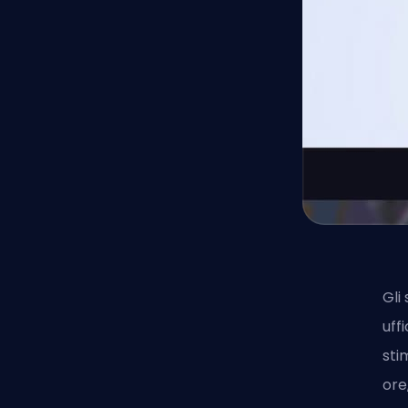
Gli
uff
sti
ore