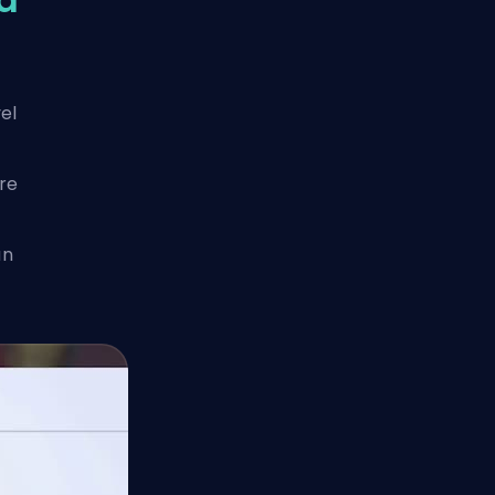
vel
are
an