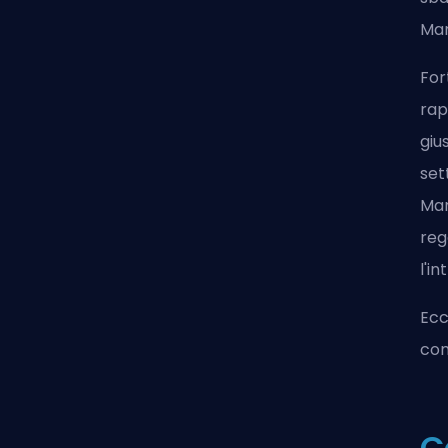
Mar
For
rap
giu
set
Mar
reg
l'i
Ecc
com
C