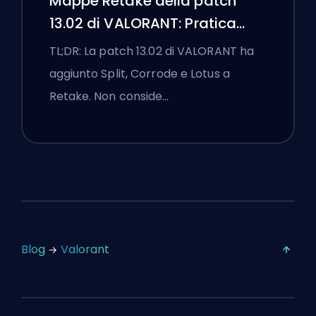
Mappe Retake della patch
13.02 di VALORANT: Pratica
Split, Corrode e Lotus
TL;DR: La patch 13.02 di VALORANT ha
aggiunto Split, Corrode e Lotus a
Retake. Non conside…
Blog
Valorant