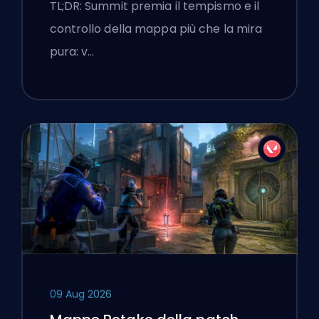
Chiamate e Fumogeni
TL;DR: Summit premia il tempismo e il
controllo della mappa più che la mira
pura: v…
09 Aug 2026