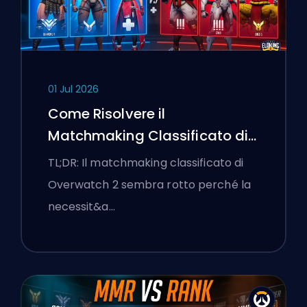
01 Jul 2026
Come Risolvere il
Matchmaking Classificato di
Overwatch 2 e le Lobby a
TL;DR: Il matchmaking classificato di
Senso Unico
Overwatch 2 sembra rotto perché la
necessit&a…