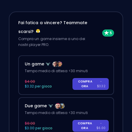
Fai fatica a vincere? Teammate
scarsi?
Compra un game insieme a uno dei
nostri player PRO.
Un game
Tempo medio di attesa <30 minuti
$4.00
COMPRA
-
$3.32 per gioco
ORA
$3.32
Due game
Tempo medio di attesa <30 minuti
$8.00
COMPRA
-
$3.00 per gioco
ORA
$6.00