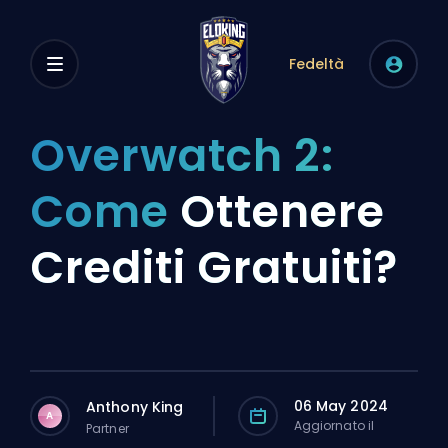
Fedeltà
Overwatch 2:
Come
Ottenere
Crediti Gratuiti?
06 May 2024
Anthony King
A
Aggiornato il
Partner