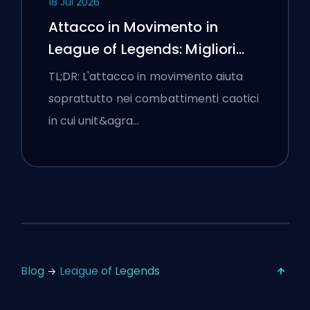
18 Jul 2026
Attacco in Movimento in
League of Legends: Migliori
Impostazioni
TL;DR: L'attacco in movimento aiuta
soprattutto nei combattimenti caotici
in cui unit&agra…
Blog
League of Legends