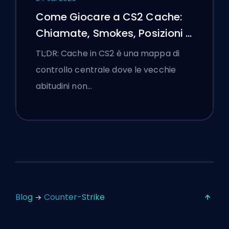
Come Giocare a CS2 Cache:
Chiamate, Smokes, Posizioni e
Suggerimenti Premier
TL;DR: Cache in CS2 è una mappa di
controllo centrale dove le vecchie
abitudini non…
Blog
Counter-Strike