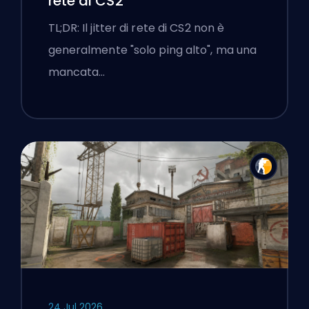
rete di CS2
TL;DR: Il jitter di rete di CS2 non è
generalmente "solo ping alto", ma una
mancata…
24 Jul 2026