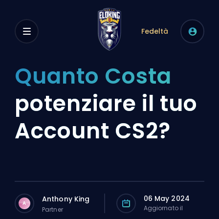
Fedeltà
Quanto Costa
potenziare il tuo
Account CS2?
06 May 2024
Anthony King
A
Aggiornato il
Partner