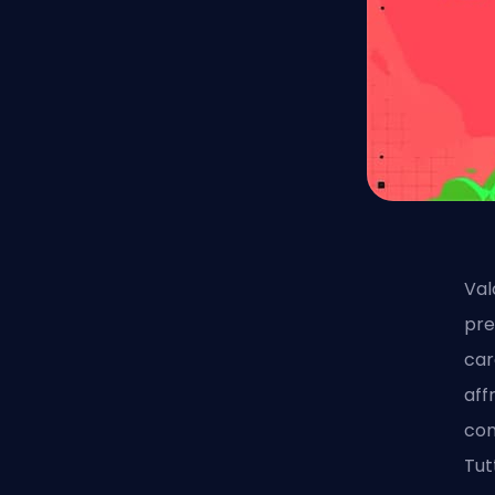
Val
pre
car
aff
con
Tut