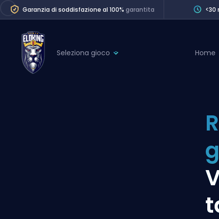
Garanzia di soddisfazione al 100%
garantita
<30 
Seleziona gioco
Home
League of Legends
League 
Marvel Rivals
SERVICES
Valorant
R
Division Boos
Dota 2
Placements
g
Counter-Strike
Wins
Overwatch 2
V
Coaching
Rocket League
t
Path of Exile 2
Teammate