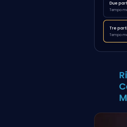
Due part
Tempo med
Tre part
Tempo med
R
C
M