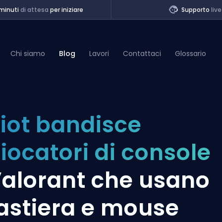
minuti
di attesa
per iniziare
Supporto
live
Chi siamo
Blog
Lavori
Contattaci
Glossario
of Legends
iot bandisce
t
iocatori di console
alorant che usano
astiera e mouse