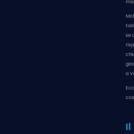
man
Mol
tas
se 
ris
chi
gio
a V
Ecc
cos
I