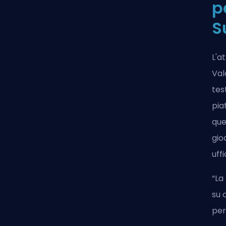
p
S
L'a
Val
tes
pia
que
gio
uffi
“La
su 
per