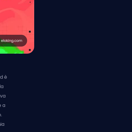
d è
la
eva
e a
.
ia