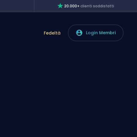
20.000+
clienti soddisfatti
Login Membri
Fedeltà