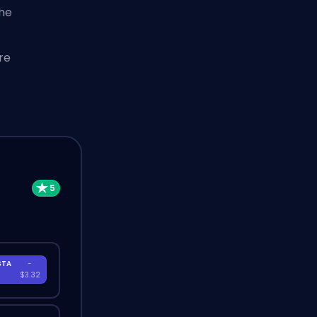
che
re
STA
-
A
$3.32