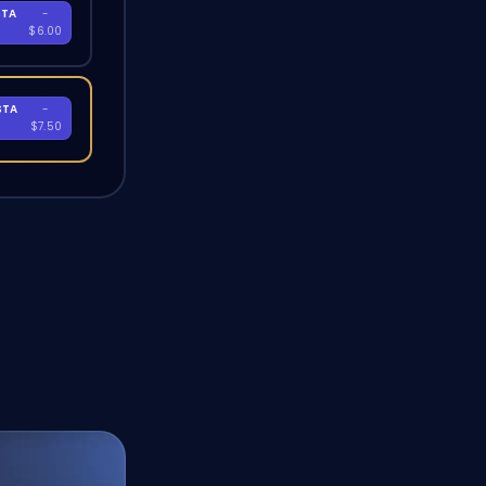
STA
-
A
$6.00
STA
-
A
$7.50