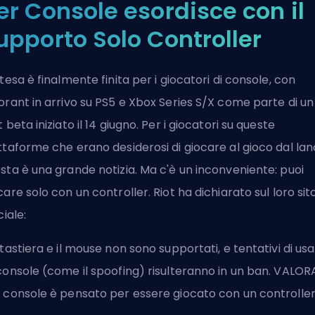
er Console esordisce con il
upporto Solo Controller
ttesa è finalmente finita per i giocatori di console, con
orant in arrivo su PS5 e Xbox Series S/X
come parte di un
t beta iniziato il 14 giugno. Per i giocatori su queste
ttaforme che erano desiderosi di giocare al gioco dal lanc
sta è una grande notizia. Ma c'è un inconveniente: puoi
care solo con un controller. Riot ha dichiarato sul loro sit
ciale:
 tastiera e il mouse non sono supportati, e tentativi di usar
console (come il spoofing) risulteranno in un ban. VALO
 console è pensato per essere giocato con un controller