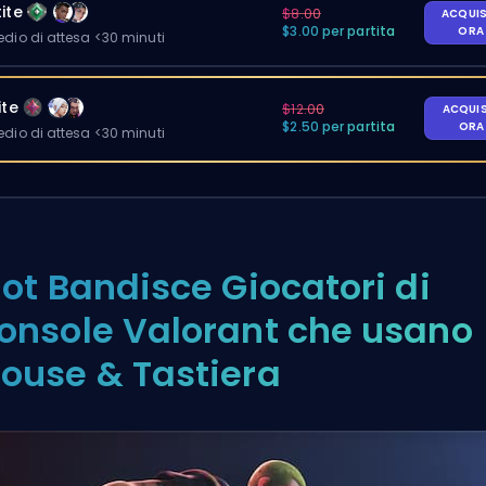
ite
$8.00
ACQUI
$3.00 per partita
OR
io di attesa <30 minuti
ite
$12.00
ACQUI
$2.50 per partita
OR
io di attesa <30 minuti
iot Bandisce Giocatori di
onsole Valorant che usano
ouse & Tastiera