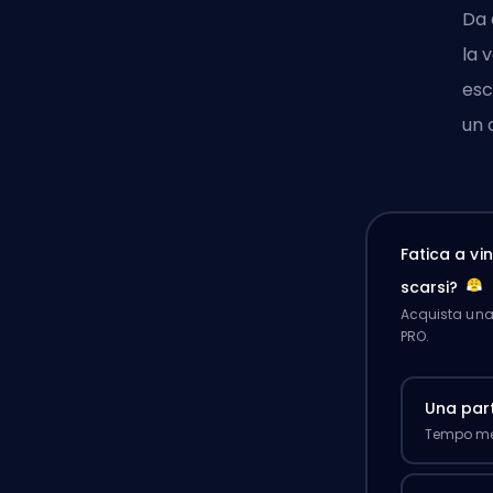
Da 
la 
esc
un 
Fatica a v
scarsi?
Acquista una 
PRO.
Una part
Tempo med