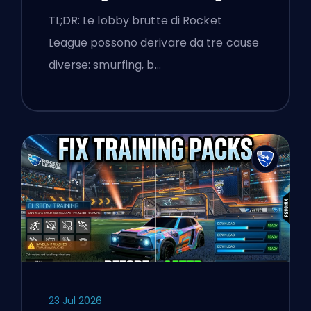
Spiegati
TL;DR: Le lobby brutte di Rocket
League possono derivare da tre cause
diverse: smurfing, b…
23 Jul 2026