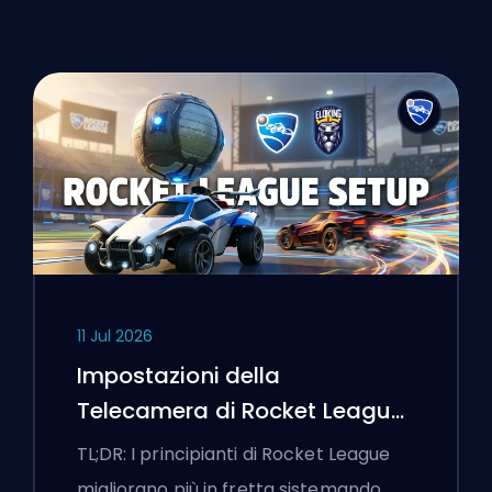
11 Jul 2026
Impostazioni della
Telecamera di Rocket League
e Prima Routine di
TL;DR: I principianti di Rocket League
Allenamento
migliorano più in fretta sistemando