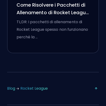
Come Risolvere i Pacchetti di
Allenamento di Rocket League
che Non Funzionano
TL;DR: I pacchetti di allenamento di
Rocket League spesso non funzionano
perché la …
Blog
Rocket League