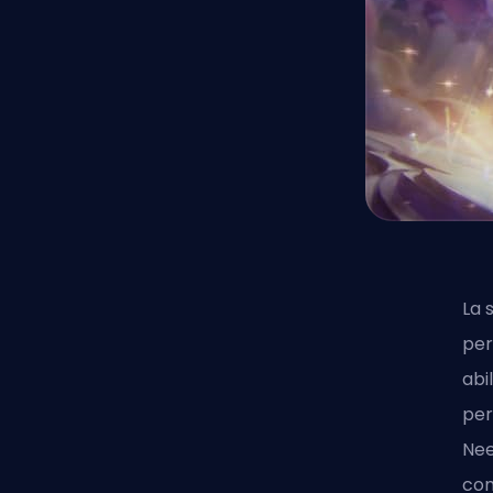
La 
per
abi
per
Nee
com