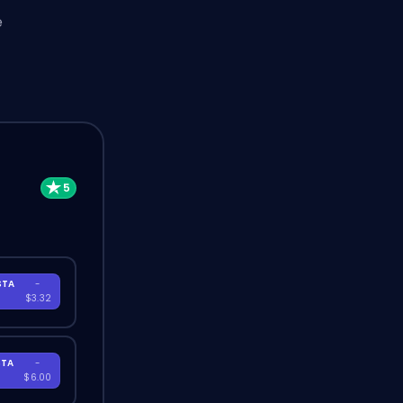
e
STA
-
A
$3.32
STA
-
A
$6.00