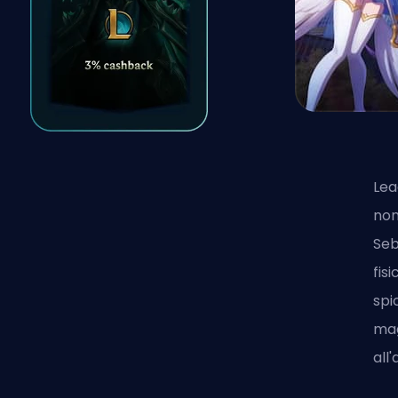
Lea
non
Seb
fis
spi
mag
all