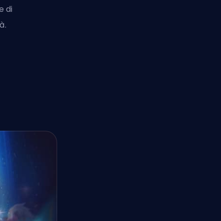
e di
à.
l