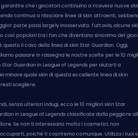
 garantire che i giocatori continuino a ricevere nuove
ski
zienda continua a rilasciare linee di skin attraenti, sebben
gior parte passi largely inosservata. Tuttavia, alcune sk
o così popolari tra i fan che diventano sinonimo del gioc
è questo il caso della linea di skin Star Guardian. Oggi,
liamo passare in rassegna le nostre scelte per le 10 migli
n Star Guardian in League of Legends per aiutarti a
erminare quale skin di questa eccellente linea di skin
resti scegliere.
ndi, senza ulteriori indugi, ecco le 10 migliori skin Star
rdian in League of Legends classificate dalla peggiore al
liore. Se non ti interessano molto i cosmetici, non
occuparti, poiché ti copriremo comunque. Utilizza i tuoi s