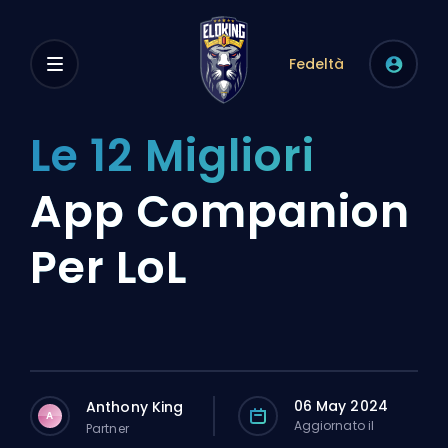
Fedeltà
Le 12 Migliori
App Companion
Per LoL
06 May 2024
Anthony King
A
Aggiornato il
Partner