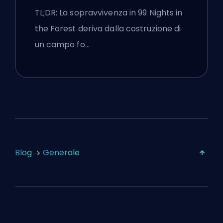
Bussola
TL;DR: La sopravvivenza in 99 Nights in
the Forest deriva dalla costruzione di
un campo fo…
Blog
Generale