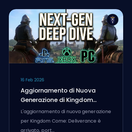
16 Feb 2026
Aggiornamento di Nuova
Generazione di Kingdom
Come: Deliverance: Un'Analisi
L'aggiornamento di nuova generazione
Approfondita
per Kingdom Come: Deliverance è
arrivato, port…