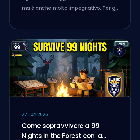
una Piattaforma di Boosting
ma è anche molto impegnativo. Per g…
Riguardo alla Verifica dei
Servizi Online
27 Jun 2026
Come sopravvivere a 99
Nights in the Forest con la