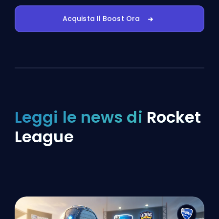
Acquista Il Boost Ora
Leggi le news di
Rocket
League