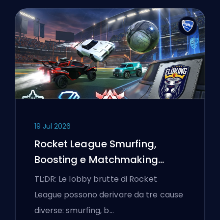
19 Jul 2026
Rocket League Smurfing,
Boosting e Matchmaking
Spiegati
TL;DR: Le lobby brutte di Rocket
League possono derivare da tre cause
diverse: smurfing, b…