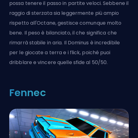
possa tenere il passo in partite veloci. Sebbene il
raggio di sterzata sia leggermente più ampio
rispetto all'Octane, gestisce comunque molto
bene. Il peso è bilanciato, il che significa che
rimarrà stabile in aria. Il Dominus è incredibile
per le giocate a terra e i flick, poiché puoi
dribblare e vincere quelle sfide al 50/50.
Fennec