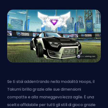
Se ti stai addentrando nella modalità Hoops, il
Takumi brilla grazie alle sue dimensioni
compatte e alla maneggevolezza agile. È una
scelta affidabile per tutti gli stili di gioco grazie