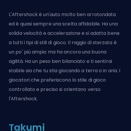
L'Aftershock è un'auto molto ben arrotondata
ed è quasi sempre una scelta affidabile. Ha una
solida velocità e accelerazione e si adatta bene
a tutti i tipi di stili di gioco. Il raggio di sterzata è
un po' più ampio ma ha ancora una buona
agilità. Ha un peso ben bilanciato e ti sentirai
stabile sia che tu stia giocando a terra o in aria. I
giocatori che preferiscono lo stile di gioco
controllato e preciso si orientano verso
l'Aftershock.
Takumi