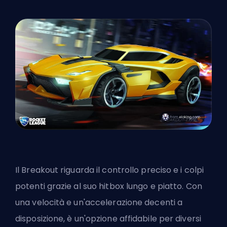
Il Breakout riguarda il controllo preciso e i colpi
potenti grazie al suo hitbox lungo e piatto. Con
una velocità e un'accelerazione decenti a
disposizione, è un'opzione affidabile per diversi