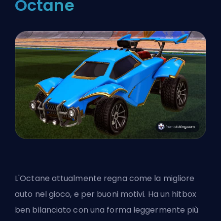
Octane
L'Octane attualmente regna come la migliore
auto nel gioco, e per buoni motivi. Ha un hitbox
ben bilanciato con una forma leggermente più