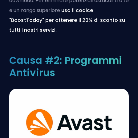
download. Per eliminare potenziali ostacoli tra te
e un rango superiore
usa il codice
"BoostToday" per ottenere il 20% di sconto
su
tutti i nostri servizi
.
Causa #2: Programmi
Antivirus