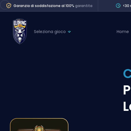
Garanzia di soddisfazione al 100%
garantita
<30 
Seleziona gioco
Home
League of Legends
League 
Marvel Rivals
SERVICES
Valorant
C
Division Boos
Dota 2
Placements
P
Counter-Strike
Wins
Overwatch 2
L
Coaching
Rocket League
Path of Exile 2
Teammate