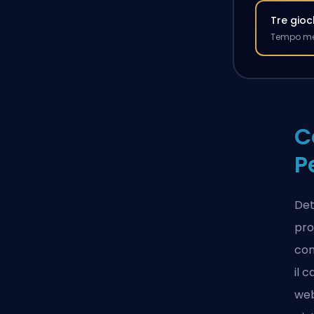
Tre gioc
Tempo med
C
P
Det
pro
com
il 
web