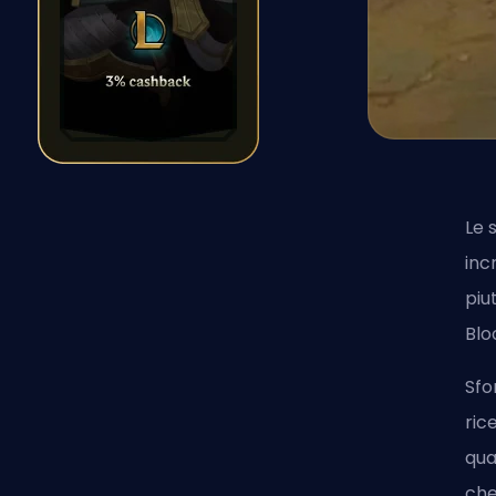
Le 
inc
piu
Blo
Sfo
ric
qua
che