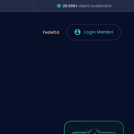
20.000+
clienti soddisfatti
Login Membri
Fedeltà