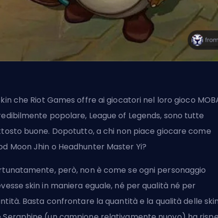
skin che
Riot Games
offre ai giocatori nel loro gioco
MOB
redibilmente popolare, League of Legends, sono tutte
ttosto buone. Dopotutto, a chi non piace giocare come
od Moon Jhin o Headhunter Master Yi?
rtunatamente, però, non è come se ogni personaggio
evesse skin in maniera eguale, né per qualità né per
ntità. Basta confrontare la quantità e la qualità delle ski
 Seraphine (un campione relativamente nuovo) ha risp