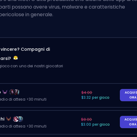
parti possano avere virus, malware e caratteristiche
pericolose in generale.
a vincere? Compagni di
arsi?
ioco con uno dei nostri giocatori
o
$4.00
ACQUI
$3.32 per gioco
OR
io di attesa <30 minuti
hi
$8.00
ACQUI
$3.00 per gioco
OR
io di attesa <30 minuti