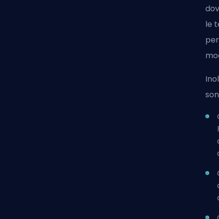
dov
le 
per
mod
Ino
son