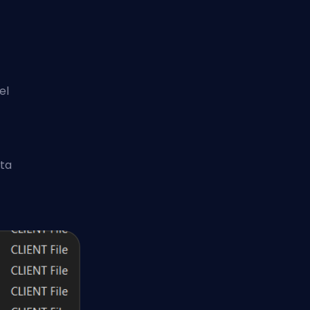
el
ata