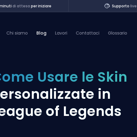
minuti
di attesa
per iniziare
Supporto
live
Chi siamo
Blog
Lavori
Contattaci
Glossario
of Legends
ome Usare le Skin
t
ersonalizzate in
eague of Legends