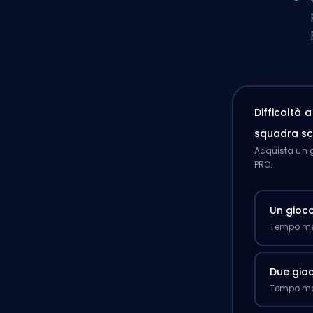
Difficoltà 
squadra sc
Acquista un g
PRO.
Un gioc
Tempo med
Due gioc
Tempo med