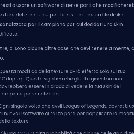
resti o usare un software di terze parti che modifichere
texture del campione per te, o scaricare un file di skin
sonalizzata per il campione per cui desideri una skin
ificata.
ltre, ci sono alcune altre cose che devi tenere a mente, 
o:
Questa modifica della texture avrà effetto solo sul tuo
PC/laptop. Questo significa che gli altri giocatori non
dovrebbero essere in grado di vedere la tua skin del
campione personalizzata.
Ogni singola volta che avvii League of Legends, dovresti u
di nuovo il software di terze parti per riapplicare la modif
della texture.
C'è una MOLTO alta probabilità che alcune delle app di t