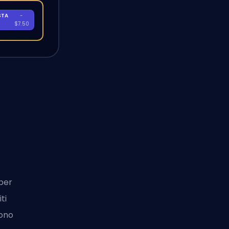
STA
-
A
$7.50
 per
ti
sono