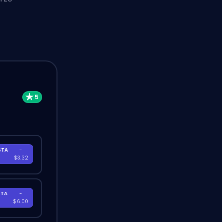
STA
-
A
$3.32
STA
-
A
$6.00