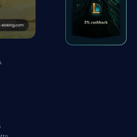
A
n
etto