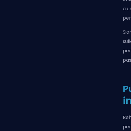
a u
pen
Sia
sul
per
pass
P
i
Beh
per