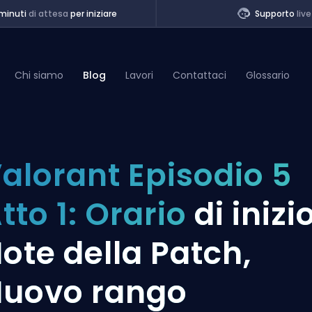
minuti
di attesa
per iniziare
Supporto
live
Chi siamo
Blog
Lavori
Contattaci
Glossario
of Legends
alorant Episodio 5
t
tto 1: Orario
di inizio
ote della Patch,
uovo rango