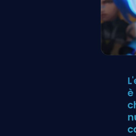
L
è
c
n
c