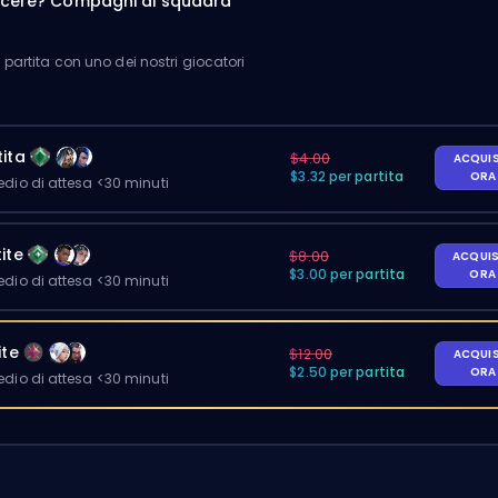
incere? Compagni di squadra
partita con uno dei nostri giocatori
ita
$4.00
ACQUI
$3.32 per partita
OR
io di attesa <30 minuti
ite
$8.00
ACQUI
$3.00 per partita
OR
io di attesa <30 minuti
ite
$12.00
ACQUI
$2.50 per partita
OR
io di attesa <30 minuti