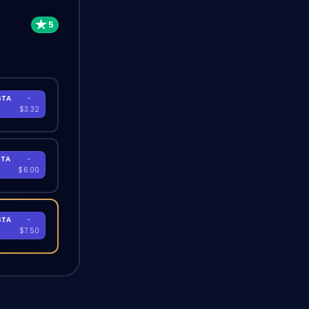
STA
-
A
$3.32
STA
-
A
$6.00
STA
-
A
$7.50