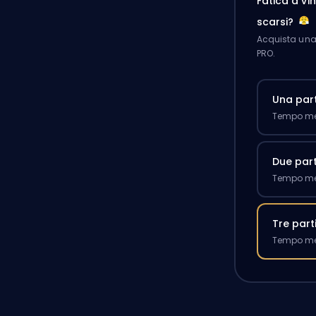
Fatica a v
scarsi?
Acquista una 
PRO.
Una part
Tempo med
Due part
Tempo med
Tre part
Tempo med