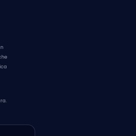
un
che
ica
ra.