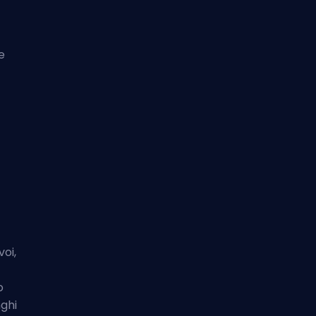
e
voi,
o
nghi