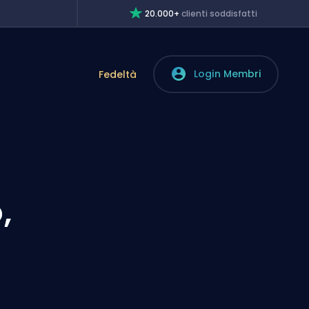
20.000+
clienti soddisfatti
Login Membri
Fedeltà
,