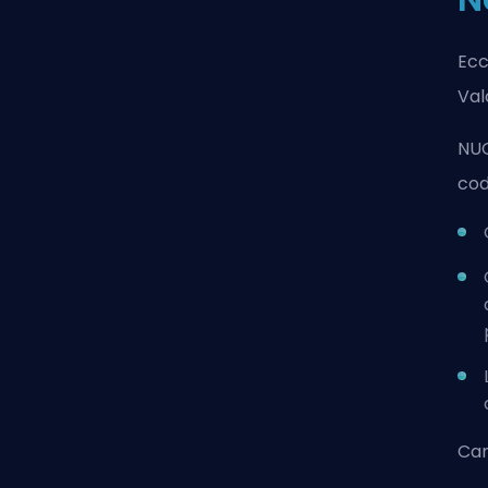
Ecc
Val
NUO
cod
Cam