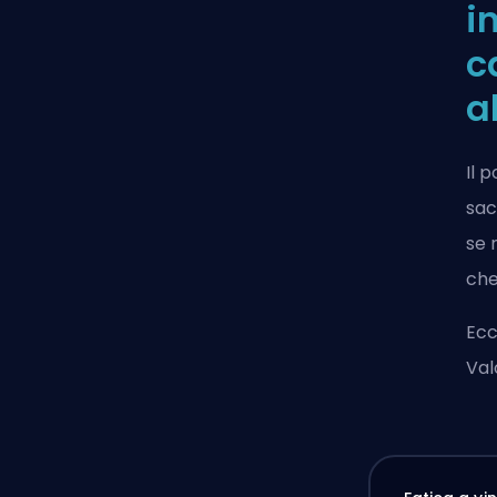
i
c
a
Il 
sac
se 
che
Ecc
Val