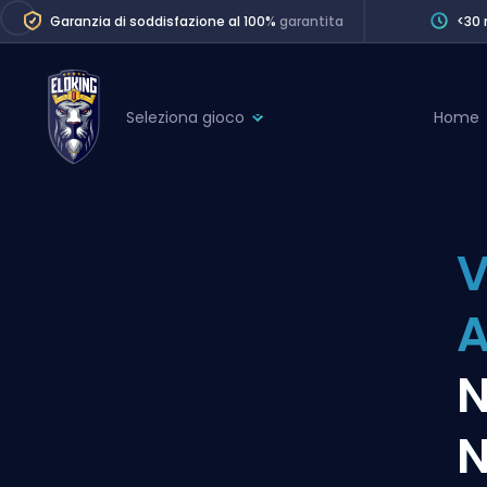
Garanzia di soddisfazione al 100%
garantita
<30 
Seleziona gioco
Home
League of Legends
League 
Marvel Rivals
SERVICES
Valorant
V
Division Boos
Dota 2
Placements
A
Counter-Strike
Wins
Overwatch 2
N
Coaching
Rocket League
N
Path of Exile 2
Teammate