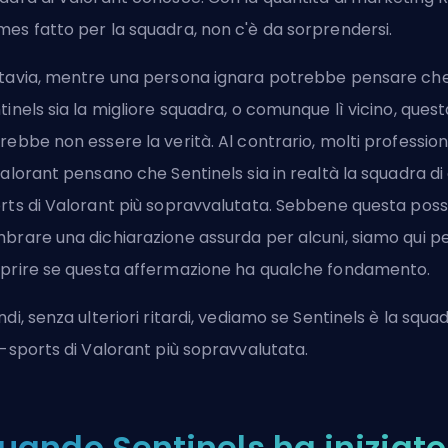
mes
fatto per la squadra, non c'è da sorprendersi.
tavia, mentre una persona ignara potrebbe pensare ch
tinels sia la migliore squadra, o comunque lì vicino, quest
rebbe non essere la verità. Al contrario, molti professioni
Valorant pensano che Sentinels sia in realtà la squadra di
rts di Valorant più sopravvalutata. Sebbene questa pos
brare una dichiarazione assurda per alcuni, siamo qui p
prire se questa affermazione ha qualche fondamento.
ndi, senza ulteriori ritardi, vediamo se Sentinels è la squa
e-sports di Valorant più sopravvalutata.
uando Sentinels ha iniziato