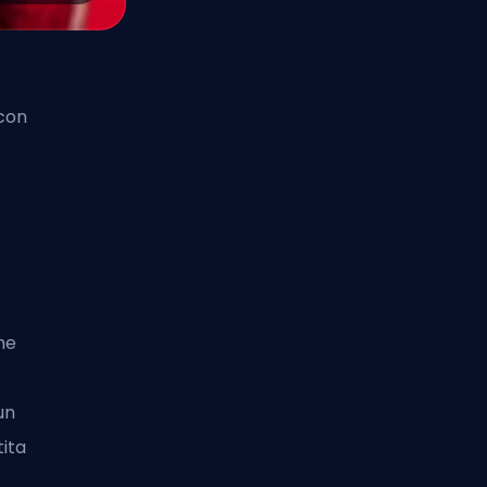
con
he
un
ita