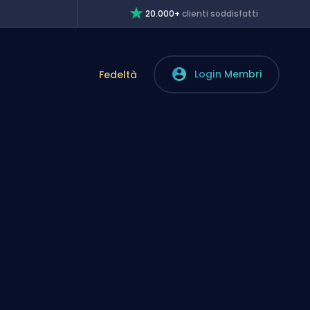
20.000+
clienti soddisfatti
Login Membri
Fedeltà