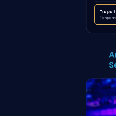
Tre part
Tempo med
A
S