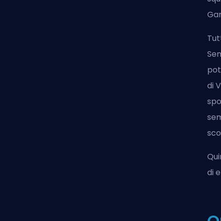
Ga
Tut
Sen
pot
di 
spo
sem
sco
Qui
di 
Q