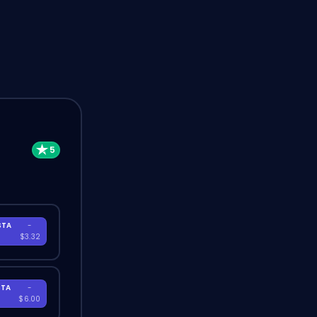
STA
-
A
$3.32
STA
-
A
$6.00