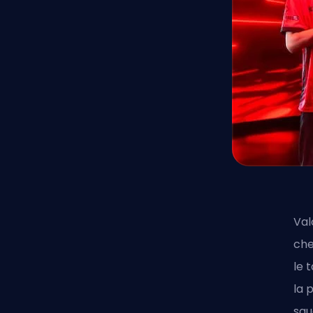
Val
che
le 
la 
squ