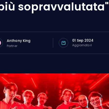
più sopravvalutata"
01 Sep 2024
Anthony King
Aggiornato il
Partner