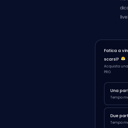
dic
liv
Fatica a v
scarsi?
Acquista una 
PRO.
Una part
Tempo med
Due part
Tempo med