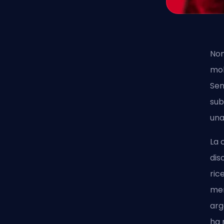
Non
mol
Sen
sub
una
La 
dis
ric
mer
arg
ha 