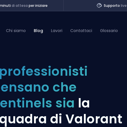
minuti
di attesa
per iniziare
Supporto
live
Chi siamo
Blog
Lavori
Contattaci
Glossario
of Legends
 professionisti
t
ensano che
entinels sia
la
quadra di Valorant