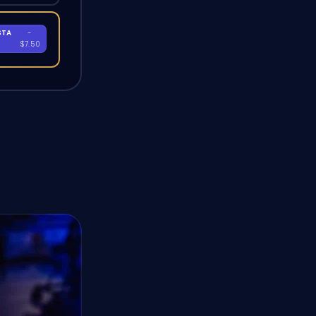
STA
-
A
$7.50