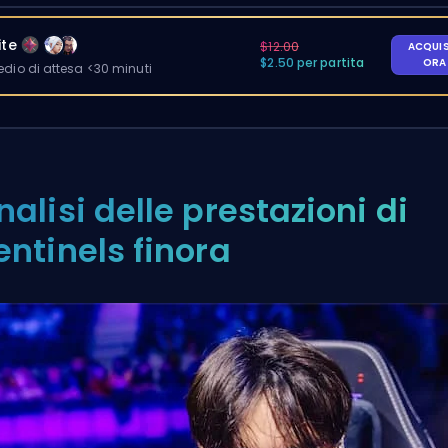
ite
$12.00
ACQUI
$2.50 per partita
OR
io di attesa <30 minuti
nalisi delle prestazioni di
entinels finora