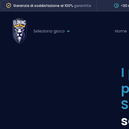
Garanzia di soddisfazione al 100%
garantita
<30 
Seleziona gioco
Home
League of Legends
League 
Marvel Rivals
SERVICES
Valorant
I
Division Boos
Dota 2
Placements
p
Counter-Strike
Wins
Overwatch 2
S
Coaching
Rocket League
s
Path of Exile 2
Teammate