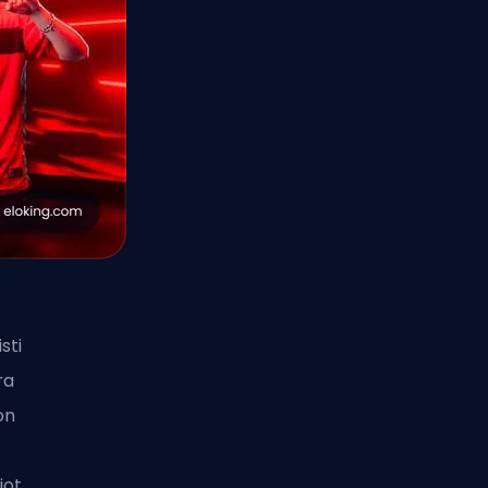
sti
ra
on
iot