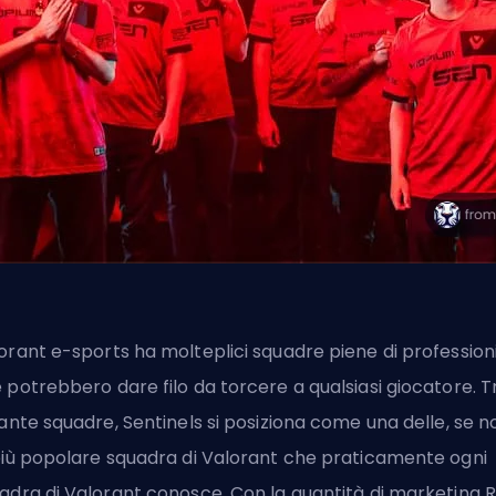
orant
e-sports ha molteplici squadre piene di professioni
 potrebbero dare filo da torcere a qualsiasi giocatore. T
tante squadre, Sentinels si posiziona come una delle, se n
più popolare squadra di Valorant che praticamente ogni
adra di Valorant conosce. Con la quantità di marketing
R