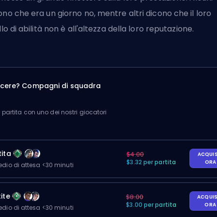
ono che era un giorno no, mentre altri dicono che il loro
ello di abilità non è all'altezza della loro reputazione.
incere? Compagni di squadra
partita con uno dei nostri giocatori
ita
$4.00
ACQUI
$3.32 per partita
OR
io di attesa <30 minuti
ite
$8.00
ACQUI
$3.00 per partita
OR
io di attesa <30 minuti