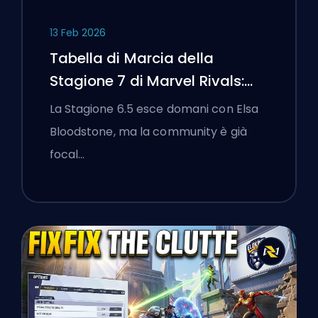
13 Feb 2026
Tabella di Marcia della
Stagione 7 di Marvel Rivals:
Black Cat, White Fox e l'Evento
La Stagione 6.5 esce domani con Elsa
Monsters Take Manhattan
Bloodstone, ma la community è già
focal…