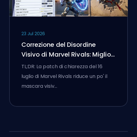
23 Jul 2026
Correzione del Disordine
Visivo di Marvel Rivals: Migliori
Impostazioni Competitive
TL;DR: La patch di chiarezza del 16
Dopo la Patch del 16 Luglio
luglio di Marvel Rivals riduce un po' il
mascara visiv…