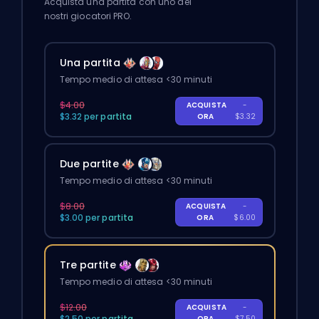
Acquista una partita con uno dei
nostri giocatori PRO.
Una partita
Tempo medio di attesa <30 minuti
$4.00
ACQUISTA
-
$3.32 per partita
ORA
$3.32
Due partite
Tempo medio di attesa <30 minuti
$8.00
ACQUISTA
-
$3.00 per partita
ORA
$6.00
Tre partite
Tempo medio di attesa <30 minuti
$12.00
ACQUISTA
-
$2.50 per partita
ORA
$7.50