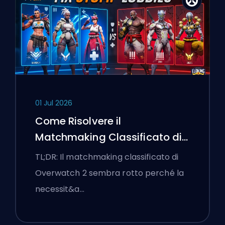
01 Jul 2026
Come Risolvere il
Matchmaking Classificato di
Overwatch 2 e le Lobby a
TL;DR: Il matchmaking classificato di
Senso Unico
Overwatch 2 sembra rotto perché la
necessit&a…