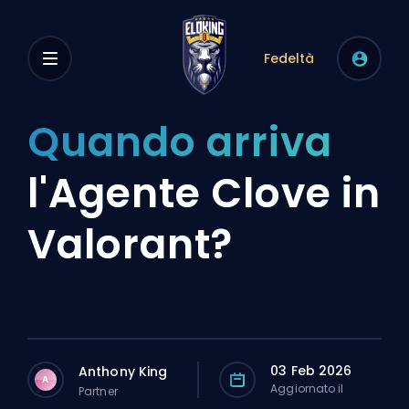
Fedeltà
Quando arriva
l'Agente Clove in
Valorant?
03 Feb 2026
Anthony King
A
Aggiornato il
Partner