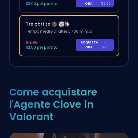
$3.00 per partita
ORA
$6.00
Tre partite
Tempo medio di attesa <30 minuti
$12.00
ACQUISTA
-
$2.50 per partita
ORA
$7.50
Come acquistare
l'Agente Clove in
Valorant