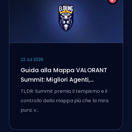
23 Jul 2026
Guida alla Mappa VALORANT
Summit: Migliori Agenti,
Chiamate e Fumogeni
TL;DR: Summit premia il tempismo e il
controllo della mappa più che la mira
pura: v…